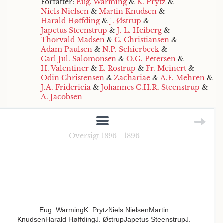
Forfatter:
Eug. Warming
&
K. Prytz
&
Niels Nielsen
&
Martin Knudsen
&
Harald Høffding
&
J. Østrup
&
Japetus Steenstrup
&
J. L. Heiberg
&
Thorvald Madsen
&
C. Christiansen
&
Adam Paulsen
&
N.P. Schierbeck
&
Carl Jul. Salomonsen
&
O.G. Petersen
&
H. Valentiner
&
E. Rostrup
&
Fr. Meinert
&
Odin Christensen
&
Zachariae
&
A.F. Mehren
&
J.A. Fridericia
&
Johannes C.H.R. Steenstrup
&
A. Jacobsen
Oversigt 1896 - 1896
Eug. WarmingK. PrytzNiels NielsenMartin
KnudsenHarald HøffdingJ. ØstrupJapetus SteenstrupJ.