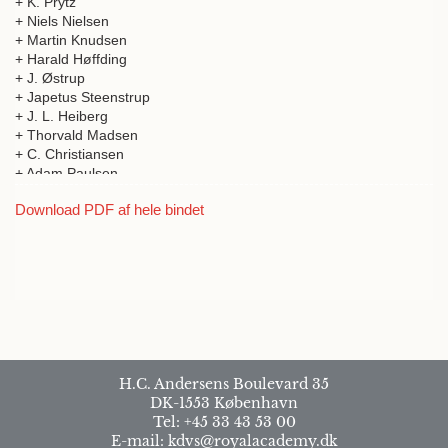
+ K. Prytz
+ Niels Nielsen
+ Martin Knudsen
+ Harald Høffding
+ J. Østrup
+ Japetus Steenstrup
+ J. L. Heiberg
+ Thorvald Madsen
+ C. Christiansen
+ Adam Paulsen
+ N.P. Schierbeck
Download PDF af hele bindet
+ Carl Jul. Salomonsen
+ O.G. Petersen
+ H. Valentiner
+ E. Rostrup
+ Fr. Meinert
+ Odin Christensen
+ Zachariae
+ A.F. Mehren
+ J.A. Fridericia
+ Johannes C.H.R. Steenstrup
H.C. Andersens Boulevard 35
+ A. Jacobsen
DK-1553 København
Tel: +45 33 43 53 00
E-mail: kdvs@royalacademy.dk