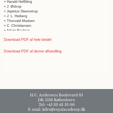
+ Harald Høffding
+ J. Østrup
+ Japetus Steenstrup
+ J. L. Heiberg
+ Thorvald Madsen
+ C. Christiansen
+ Adam Paulsen
+ N.P. Schierbeck
Download PDF af hele bindet
+ Carl Jul. Salomonsen
+ O.G. Petersen
+ H. Valentiner
Download PDF af denne afhandling
+ E. Rostrup
+ Fr. Meinert
+ Odin Christensen
+ Zachariae
+ A.F. Mehren
+ J.A. Fridericia
+ Johannes C.H.R. Steenstrup
+ A. Jacobsen
H.C. Andersens Boulevard 35
DK-1553 København
Tel: +45 33 43 53 00
E-mail: kdvs@royalacademy.dk