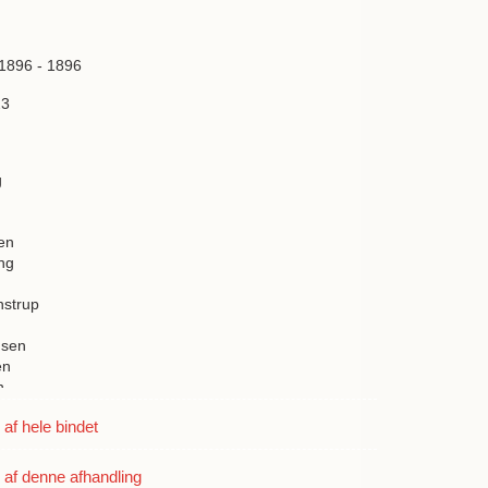
 1896 - 1896
23
g
en
ng
nstrup
dsen
en
n
ck
f hele bindet
lomonsen
n
af denne afhandling