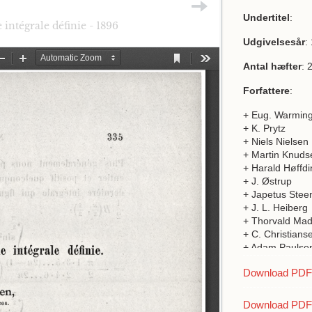
Undertitel
:
 intégrale définie - 1896
Udgivelsesår
:
Antal hæfter
: 
Forfattere
:
+ Eug. Warmin
+ K. Prytz
+ Niels Nielsen
+ Martin Knuds
+ Harald Høffdi
+ J. Østrup
+ Japetus Stee
+ J. L. Heiberg
+ Thorvald Ma
+ C. Christians
+ Adam Paulse
+ N.P. Schierbe
Download PDF a
+ Carl Jul. Sa
+ O.G. Peterse
+ H. Valentiner
Download PDF 