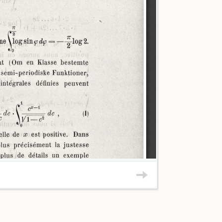
+ E. Rostrup
+ Fr. Meinert
+ Odin Christe
+ Zachariae
+ A.F. Mehren
+ J.A. Fridericia
+ Johannes C.H
+ A. Jacobsen