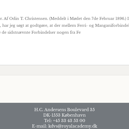
Af Odin T. Christensen. (Meddelt i Mødet den 7de Februar 1896.) I e
har jeg søgt at godtgøre, at der mellem Ferri- og Manganiforbindels
e de sidstnævnte Forbindelser nogen fra Fe
H.C. Andersens Boulevard 35
DK-1553 København
Tel: +45 33 43 53 00
E-mail: kdvs@royalacademy.dk