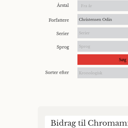
Årstal
Christensen Odin
Forfattere
Serier
Serier
Sprog
Sprog
Søg
Sorter efter
Kronologisk
Bidrag til Chromam