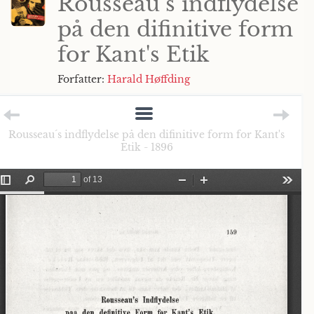
Rousseau´s indflydelse
på den difinitive form
for Kant's Etik
Forfatter:
Harald Høffding
Rousseau´s indflydelse på den difinitive form for Kant's
Etik - 1896