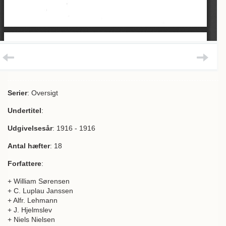
Serier
: Oversigt
Undertitel
:
Udgivelsesår
: 1916 - 1916
Antal hæfter
: 18
Forfattere
:
+ William Sørensen
+ C. Luplau Janssen
+ Alfr. Lehmann
+ J. Hjelmslev
+ Niels Nielsen