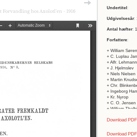
Undertitel
:
Forvandling hos Axolotl'en - 1916
Udgivelsesår
:
Antal hæfter
: 
Forfattere
:
+ William Søre
+ C. Luplau Ja
+ Alfr. Lehmann
+ J. Hjelmslev
+ Niels Nielsen
+ Martin Knuds
+ Chr. Blinkenb
+ Ingeborg Ha
+ Kr. Nyrop
+ C. O. Jensen
+ William Thalb
+ Isabella Leitc
Download PDF a
+ L.S. Friderici
+ Ove Th. et W
+ A.W. Marke
Download PDF 