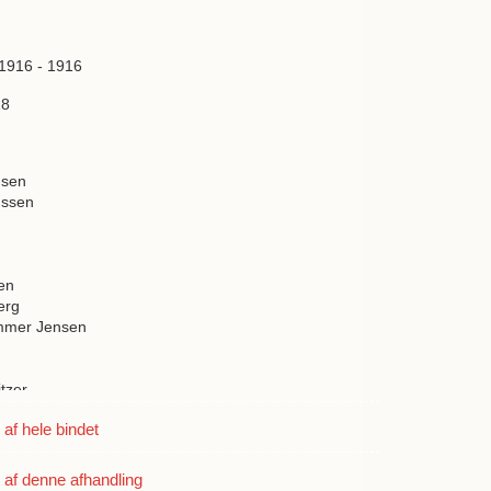
 1916 - 1916
18
nsen
nssen
en
erg
mmer Jensen
itzer
h
f hele bindet
a
ulff Madsen
af denne afhandling