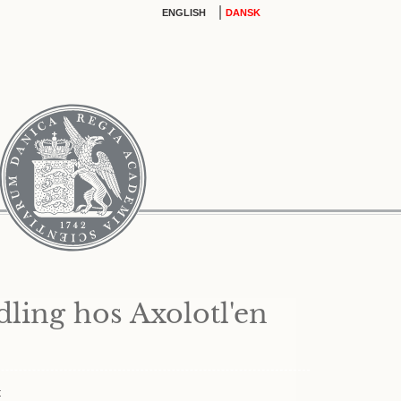
|
ENGLISH
DANSK
ling hos Axolotl'en
t