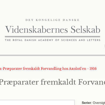
a-Præparater fremkaldt Forvandling hos Axolotl'en - 1916
ræparater fremkaldt Forvand
Serier
: Oversig