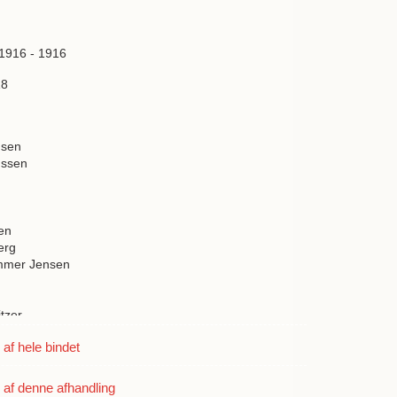
 1916 - 1916
18
nsen
nssen
en
erg
mmer Jensen
itzer
h
f hele bindet
a
ulff Madsen
af denne afhandling