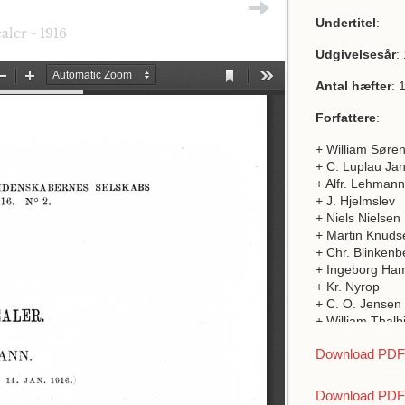
Undertitel
:
ler - 1916
Udgivelsesår
:
Antal hæfter
: 
Forfattere
:
+ William Søre
+ C. Luplau Ja
+ Alfr. Lehmann
+ J. Hjelmslev
+ Niels Nielsen
+ Martin Knuds
+ Chr. Blinkenb
+ Ingeborg Ha
+ Kr. Nyrop
+ C. O. Jensen
+ William Thalb
+ Isabella Leitc
Download PDF a
+ L.S. Friderici
+ Ove Th. et W
+ A.W. Marke
Download PDF 