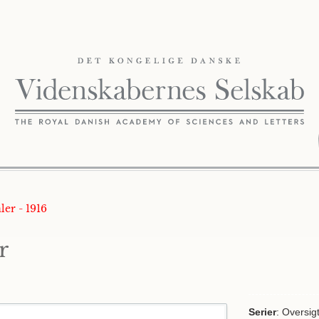
ler - 1916
r
Serier
: Oversig