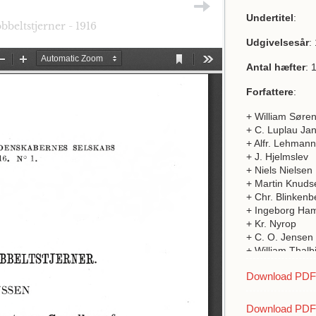
Undertitel
:
beltstjerner - 1916
Udgivelsesår
:
Antal hæfter
: 
Forfattere
:
+ William Søre
+ C. Luplau Ja
+ Alfr. Lehmann
+ J. Hjelmslev
+ Niels Nielsen
+ Martin Knuds
+ Chr. Blinkenb
+ Ingeborg Ha
+ Kr. Nyrop
+ C. O. Jensen
+ William Thalb
+ Isabella Leitc
Download PDF a
+ L.S. Friderici
+ Ove Th. et W
+ A.W. Marke
Download PDF 