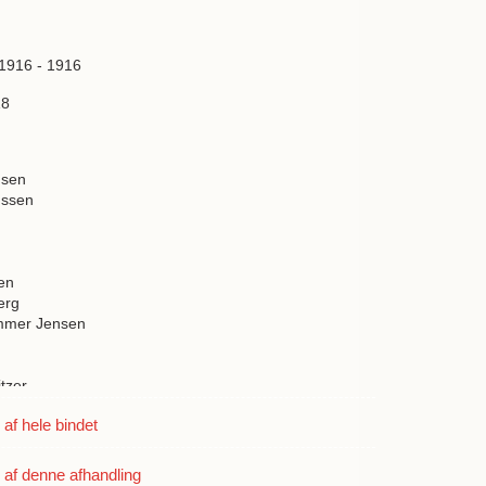
 1916 - 1916
18
nsen
nssen
en
erg
mmer Jensen
itzer
h
f hele bindet
a
ulff Madsen
af denne afhandling