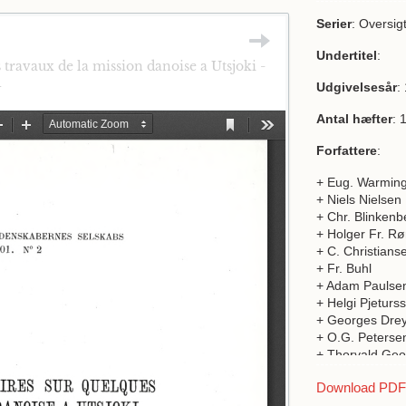
Serier
: Oversig
Undertitel
:
ravaux de la mission danoise a Utsjoki -
1
Udgivelsesår
:
Antal hæfter
: 
Forfattere
:
+ Eug. Warmin
+ Niels Nielsen
+ Chr. Blinkenb
+ Holger Fr. R
+ C. Christians
+ Fr. Buhl
+ Adam Paulse
+ Helgi Pjeturs
+ Georges Dre
+ O.G. Peterse
+ Thorvald Geo
Download PDF a