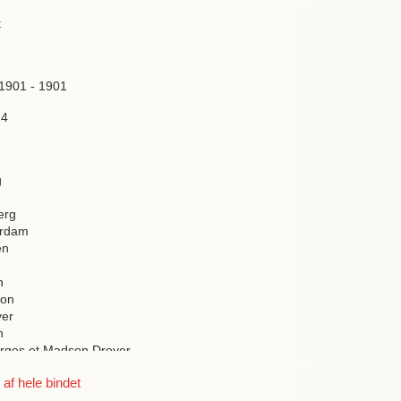
t
 1901 - 1901
14
g
erg
ørdam
en
n
son
yer
n
rges et Madsen Dreyer
f hele bindet