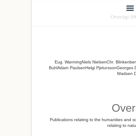
Oversigt 19
Eug. WarmingNiels NielsenChr. Blinkenber
BuhlAdam PaulsenHelgi PjeturssonGeorges 
Madsen D
Over
Publications relating to the humanities and s
relating to nat