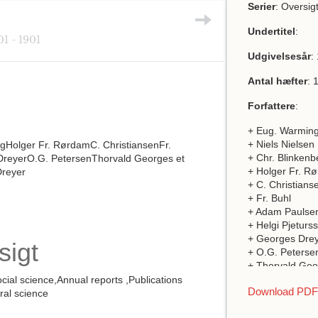
Serier
: Oversig
Undertitel
:
01 - 1901
Udgivelsesår
:
Antal hæfter
: 
Forfattere
:
+ Eug. Warmin
+ Niels Nielsen
gHolger Fr. RørdamC. ChristiansenFr.
+ Chr. Blinkenb
DreyerO.G. PetersenThorvald Georges et
+ Holger Fr. R
reyer
+ C. Christians
+ Fr. Buhl
+ Adam Paulse
+ Helgi Pjeturs
+ Georges Dre
sigt
+ O.G. Peterse
+ Thorvald Geo
ocial science,Annual reports ,Publications
Download PDF a
ural science