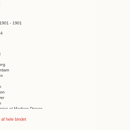
t
 1901 - 1901
14
g
erg
ørdam
en
n
son
yer
n
rges et Madsen Dreyer
f hele bindet