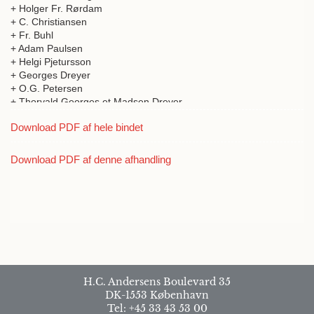
+ Holger Fr. Rørdam
+ C. Christiansen
+ Fr. Buhl
+ Adam Paulsen
+ Helgi Pjetursson
+ Georges Dreyer
+ O.G. Petersen
+ Thorvald Georges et Madsen Dreyer
Download PDF af hele bindet
Download PDF af denne afhandling
H.C. Andersens Boulevard 35
DK-1553 København
Tel: +45 33 43 53 00