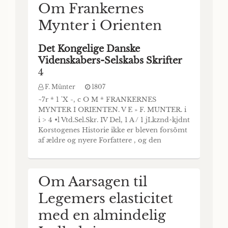
Om Frankernes
Universitet, i Aaret
Mynter i Orienten
1797 udsatte
medisinske
Det Kongelige Danske
Videnskabers-Selskabs Skrifter
Priisspørgsmaal: Om
4
Modervandets
F. Münter
1807
Oprindelse og Nytte
~7r * 1 'X -, c O M * FRANKERNES
MYNTER I ORIENTEN. V E » F. MUNTER. i
Særpublikationer
i > 4 •l Vtd.Sel.Skr. IV Del, 1 A / 1 jLkznd^kjdnt
44 - 01
Korstogenes Historie ikke er bleven forsömt
Naturvidenskabelige Skrifter 1797-1808.
af ældre og nyere Forfattere , og den
Scientific Papers 1797-1808
Indflydelse , disse Krige havde paa
H.C. Ørsted
1798
Statsforfatning, Cultor og Sæder i Europa, er
SVAR, PAA DET VED KJØBENHAVNS
betragtet og fremstillet fra forskjellige
Om Aarsagen til
UNIVERSITET, I AARET1797 UDSATTE
Synspunkter; saa er d
MEDISINSKE PRIISSPØRGSMAAL: OM
Legemers elasticitet
MODERVANDETS OPRINDELSE OG
NYTTE (BIBLIOTHEK FOR PHYSIK,
med en almindelig
MEDICIN OG OECONOMIE, 13. BIND, 3.