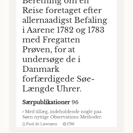
Beretning om en
Reise foretaget efter
allernaadigst Befaling
i Aarene 1782 og 1783
med Fregatten
Prøven, for at
undersøge de i
Danmark
forfærdigede Søe-
Længde Uhrer.
Særpublikationer
96
Med tillæg, indeholdende nogle paa
Søen nyttige Observations-Methoder.
Paul de Løwnørn
1786
Beretning om en Reise/ foretaget efter