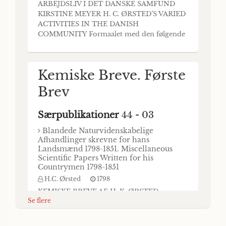
ARBEJDSLIV I DET DANSKE SAMFUND
Priisskrift, med
KIRSTINE MEYER H. C. ØRSTED’S VARIED
ACTIVITIES IN THE DANISH
Devise, in vitium
COMMUNITY Formaalet med den følgende
Afhandling er at give en Skildring af H. C.
ducit culpæ fuga, si
Ørsteds Arbejde i det danske Samfund,
caret arte. Hor., over
oplyst gennem hans Virksomhed indenfor
Kemiske Breve. Første
de Institutioner, hvortil hans Arbejde har
det for Aaret 1805
været knyttet, eller som han selv har skabt.
Brev
Denn
udsatte Historiske
Priisspörgsmaal:
Særpublikationer
44 - 03
"Hvori bestaar
Blandede Naturvidenskabelige
Afhandlinger skrevne for hans
Misbrugen af den saa
Landsmænd 1798-1851. Miscellaneous
Scientific Papers Written for his
kaldede pragmatiske
Countrymen 1798-1851
Historie, som
H.C. Ørsted
1798
KEMISKE BREVE AF H. K. ØRSTED
Adskillige, saavel
Se flere
FØRSTE BREV (BIBLIOTHEK FOR PHYSIK,
MEDICIN OG OEKONOMIE. BD. 14. P. 152-
ældre, som nyere
60. KJØBENHAVN 1798.) Jeg lovede Dig, ved