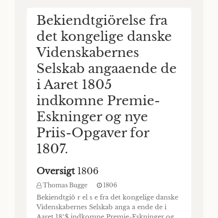
ER G. Justitsrådd, og Commiteret i Gen.
Bekiendtgiörelse fra
Land- Oekonornie- og Comnierce-
Kollegium. G Vid. Seis. Skr. Ill Del, I Hafte, C
det kongelige danske
/ ✓ J 'enne Iagttagelse blev anstillet med en
akromatisk Kikkert af 3| Fods Brændvide og
Videnskabernes
Forsög med
147 Ganges Forstørrelse, forfærdiget
Selskab angaaende de
Kiöbenhavns
i Aaret 1805
saakaldede
indkomne Premie-
Springvand med
Eskninger og nye
Hensyn til sammes
Priis-Opgaver for
Rensning og hvad
1807.
Naturen derved har
frembragt.
Oversigt
1806
Thomas Bugge
1806
Det Kongelige Danske
Bekiendtgiö r el s e fra det kongelige danske
Videnskabers-Selskabs Skrifter
Videnskabernes Selskab anga a ende de i
3
Aaret 18°$ indkomne Premie-Eskninger og