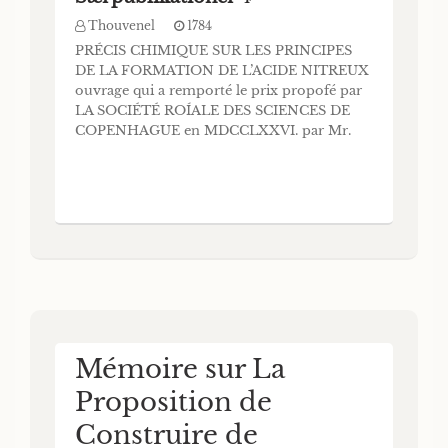
Thouvenel
1784
PRÉCIS CHIMIQUE SUR LES PRINCIPES
DE LA FORMATION DE L’ACIDE NITREUX
ouvrage qui a remporté le prix propofé par
LA SOCIÉTÉ ROÍALE DES SCIENCES DE
COPENHAGUE en MDCCLXXVI. par Mr.
THOU V ENEL, Dofleur de la Faculté de
Medécine de Montpellier, Aggrégé
correfpondant du Collège des médecins de
Nancy, Médecin Infpeileur des eaux
minerales de Lorraine & Intendant d
Mémoire sur La
Proposition de
Construire de