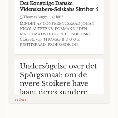
Det Kongelige Danske
Videnskabers-Selskabs Skrifter
5
Thomas Bugge
1807
MINDET AF CONFERENTSRAAD JOHAN
NICOLAI TETENS, FORMAND I DEN
MATHEMATISKE OG PHILOSOPHISKE
CLASSE. VE» THOMAS B U G G E,
JUSTITSRAAD, PROFESSOR OG
SELSKABETS SECRETAIS. LÆST D, 4
DECEMBER I807. L7Æ Sel. Skr. V Del, 1
Hæfte. I 807. A I det store Uheld, «om har
Undersögelse over det
rammet Fædrenelandet i Alminde- lighed og
Kiöbenhavn i Særdeleshed, hvor saa mange
Spörgsmaal: om de
af dens Indvaaneres Gaa
nyere Stoikere have
laant deres sundere
Lærdomme af de
Se flere
Christne?