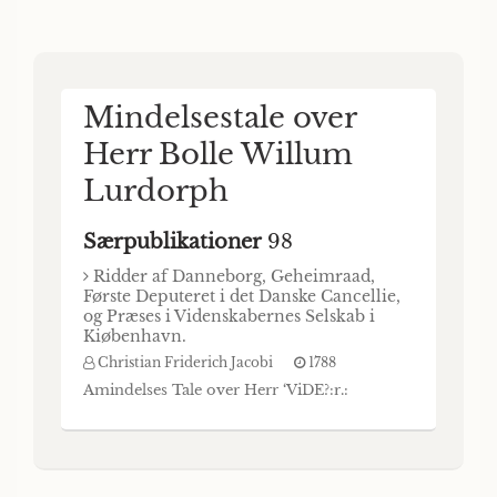
atlernaadigst Befaling i Aarene 1782 og 1783
med Fregatten Proven, for at undersoge de i
Dannemark forfærdigede Soe - Lerngde
Uhrer, «f Paul de Lowenorn, General-
Adjutant, Capitain-Lieutenant, Director for
Mindelsestale over
det kongelige Soekaart-Archiv, Medlem af
Herr Bolle Willum
det kongelige danste Videnskabers Selstab,
samt Correspondent af Akademie de Marine
Lurdorph
i Bre
Særpublikationer
98
Ridder af Danneborg, Geheimraad,
Første Deputeret i det Danske Cancellie,
og Præses i Videnskabernes Selskab i
Kiøbenhavn.
Christian Friderich Jacobi
1788
Amindelses Tale over Herr ‘ViDE?:r.: