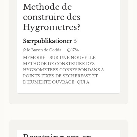
Methode de
construire des
Hygrometres?
Særpublikationer
5
le Baron de Gedda
1784
MEMOIRE - SUR UNE NOUVELLE
METHODE DE CONSTRUIRE DES
HYGROMETRES CORRESPONDANS A
POINTS FIXES DE SECHERESSE ET
D’HUMIDITE OUVRAGE, QUI A
REMPORTE LE PRIX PROPOSE PAR LA
SOCIETE ROÍALE . DES SCIENCES DE
COPENHAGUE EN MDCCLXXXIII. FAR Mr.
le Baron de GEDDA Conseiller Depute actuel
de la Chambre des Révisions de S. M.
Suédoise, COPENHAGUE, mdcclxxxiv.
Imprime c h e i Augus