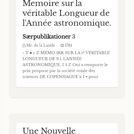
Memoire sur la
véritable Longueur de
l'Année astronomique.
Særpublikationer
3
Mr. de la Lande
1784
« T ■ r Z MÉMO IRR SUR LA i* VÉRITABLE
LONGUEUR DE 9 i. L’ANNÉE
ASTRONOMIQUE, I 5 Z Oui a remporte le
prix propose par la société roíale des
sciences DE COPENHAGUE x I • pour
l’Annee MDCGLXXX ï s » PAR Mr. de la
LANDE, Leêtenr Roïal en Mathématiques,
Ctnfeur Rdial, Membre des Academies de
Paris, de Berlin, de Petersbourg, de Bologn
Une Nouvelle