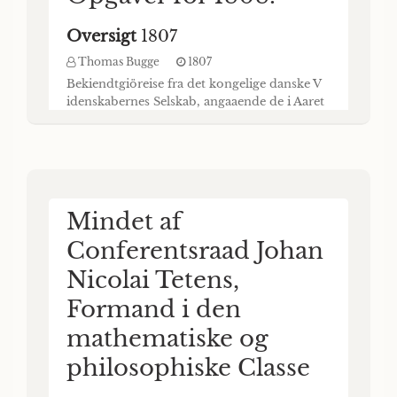
Oversigt
1807
Thomas Bugge
1807
Bekiendtgiöreise fra det kongelige danske V
idenskabernes Selskab, angaaende de i Aaret
xgod indkomne Premie-Eskninger °S dets
andre Forhandlinger, samt nye Priis-
Opgaver for Aaret I. Forhen udsatte Priis-
Spörgsmaals Besvarelsen i) I den
philosophiske Classe var for Aaret igo6
fremsat folgende Opgave : har den blot
Mindet af
speculative Philosophie, og i Besynderlighed
vor Tids- ald
Conferentsraad Johan
Nicolai Tetens,
Formand i den
mathematiske og
philosophiske Classe