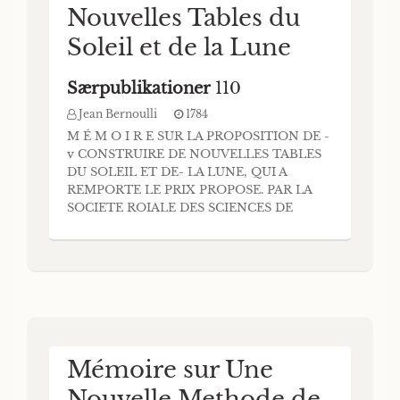
Nouvelles Tables du
Soleil et de la Lune
Særpublikationer
110
Jean Bernoulli
1784
M É M O I R E SUR LA PROPOSITION DE -
v CONSTRUIRE DE NOUVELLES TABLES
DU SOLEIL ET DE- LA LUNE, QUI A
REMPORTE LE PRIX PROPOSE. PAR LA
SOCIETE ROIALE DES SCIENCES DE
COPENHAGUE a 6 pour l’Annee mdcclxxix.
VAK Mr. JEAN BERNOULLI, Aftronome de
S. M. Pruffienne, Membre de VAcademie de
Berlin is’ de la Sociéfé des Sciences de
Copenbague. COPENHAGUE, 1784.
Impritné cb
Mémoire sur Une
Nouvelle Methode de