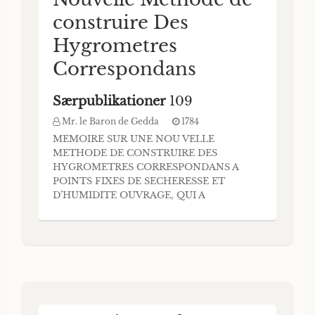
construire Des
Hygrometres
Correspondans
Særpublikationer
109
Mr. le Baron de Gedda
1784
MEMOIRE SUR UNE NOU VELLE
METHODE DE CONSTRUIRE DES
HYGROMETRES CORRESPONDANS A
POINTS FIXES DE SECHERESSE ET
D’HUMIDITE OUVRAGE, QUI A
REMPORTE LE PRIX PROPOSE PAR LA
SÖCIETE ROIALE DES SCIENCES DE
COPENHAGUE EN MDCCLXXXIII. PAR Mr.
le Baron dé GEDDA / / CONSEILLER
DEPUTE ACTUEL DE LA CHAMBRE DES
REVISIONS DE S. M. SVEUOISE.
COPENHAGUt, MDccLXXxiv. I Imprime c h
e z.