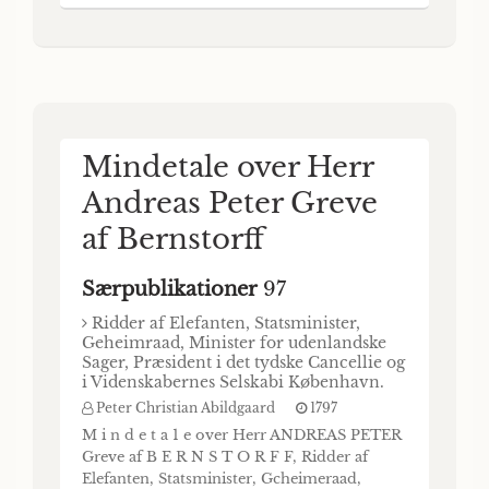
DES ACADEMIES DE PADOUE ET DE
L’INSTITUT DE BOLOGNE, SECRETAIRE
PERPETUEL DE L’ACADEMIE
D’AGRICULTURE , COM« MERCE ET ARTS
A VÉRONE. MEMOIRE QUI A REMPORTÉ
Mindetale over Herr
Andreas Peter Greve
af Bernstorff
Særpublikationer
97
Ridder af Elefanten, Statsminister,
Geheimraad, Minister for udenlandske
Sager, Præsident i det tydske Cancellie og
i Videnskabernes Selskabi København.
Peter Christian Abildgaard
1797
M i n d e t a 1 e over Herr ANDREAS PETER
Greve af B E R N S T O R F F, Ridder af
Elefanten, Statsminister, Gcheimeraad,