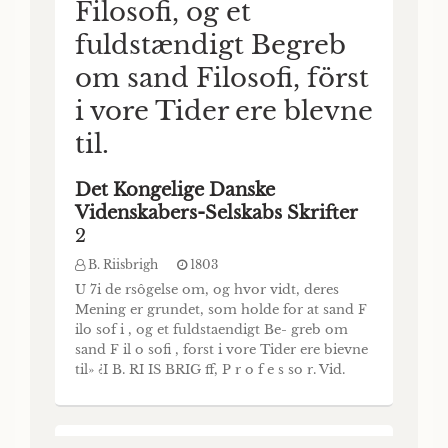
Filosofi, og et
Förste Afhandling
fuldstændigt Begreb
D. Frederik Münter
1801
UNDERSØGELSE B. Oil BE
om sand Filosofi, först
PERSEPOLITANSKE INSCRIPTIONER V E B
D. FREDERIK MUNTER. Professor i
i vore Tider ere blevne
Theologien ved Kjöbenhavns Universitet.
til.
FÖRSTE AFHANDLING. Indledning, Iblandt
Forverdenens Mindesmærker i Asien ere
uden Tvivl Ruinerne i Egnen af Schiras, som
Det Kongelige Danske
af Indbyggerne kaldes Tschil- minar, og som
Videnskabers-Selskabs Skrifter
Europas Lærde eensstemmigen erklære for
2
at være Levningerne af Persepolis,
B. Riisbrigh
1803
U 7i de rsôgelse om, og hvor vidt, deres
Mening er grundet, som holde for at sand F
ilo sof i , og et fuldstaendigt Be- greb om
sand F il o sofi , forst i vore Tider ere bievne
til» ¿I B. RI IS BRIG ff, P r o f e s so r. Vid.
Sels. Sir. II Del, I Hafte. Indledning. i. Er
Begrebet om Filosofi forst i vore Tider
fundet? Har Filosofi ikke været virkeligen til