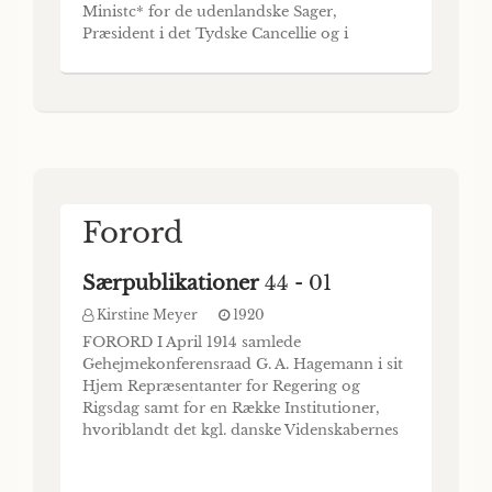
Ministc* for de udenlandske Sager,
Præsident i det Tydske Cancellie og i
Videnskabernes Selskab i Kiöbenhavn,
holden. i Videnskabernes Selskab den 3
November 1797, og efter dets Befaling
udgivet af dets Sekreter Peter Christian
Abilclgciard. QUiSL-LJ
Forord
Særpublikationer
44 - 01
Kirstine Meyer
1920
FORORD I April 1914 samlede
Gehejmekonferensraad G. A. Hagemann i sit
Hjem Repræsentanter for Regering og
Rigsdag samt for en Række Institutioner,
hvoriblandt det kgl. danske Videnskabernes
Selskab, med den Tanke, at der i Tide burde
træffes de fornødne Forbere- delser til paa