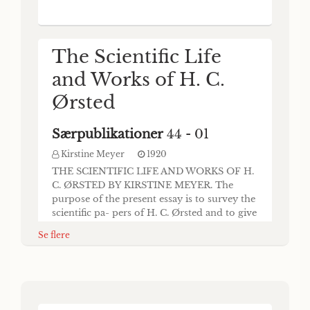
værdig Maade at fejre den i 1920
indtræffende Hundred- aarsdag for H. C.
Ørsteds Opdagelse af Elekt
The Scientific Life
and Works of H. C.
Ørsted
Særpublikationer
44 - 01
Kirstine Meyer
1920
THE SCIENTIFIC LIFE AND WORKS OF H.
C. ØRSTED BY KIRSTINE MEYER. The
purpose of the present essay is to survey the
scientific pa- pers of H. C. Ørsted and to give
an account of the conditions under which
Se flere
they appeared, as well as their relation to
and in- fluence upon contemporary physical
science. It is hoped that in this way light will
Svar, paa det ved
indirectly be thrown upon the personality
Kjøbenhavns