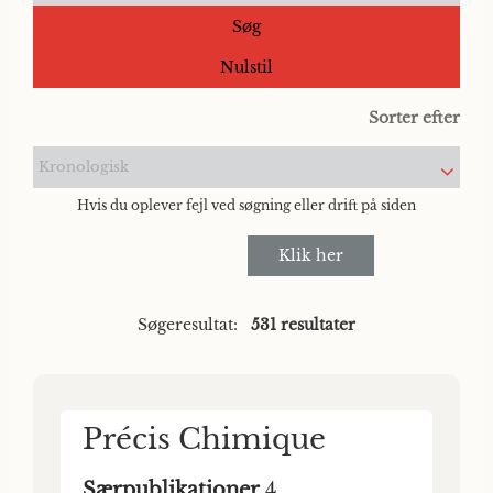
Søg
Nulstil
Sorter efter
Kronologisk
Hvis du oplever fejl ved søgning eller drift på siden
Klik her
Søgeresultat:
531 resultater
Précis Chimique
Særpublikationer
4