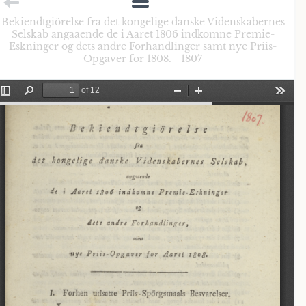
Bekiendtgiörelse fra det kongelige danske Videnskabernes
Selskab angaaende de i Aaret 1806 indkomne Premie-
Eskninger og dets andre Forhandlinger samt nye Priis-
Opgaver for 1808. - 1807