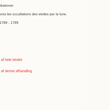
ikationer
pres les occultations des etoiles par la lune.
 1789 - 1789
1
f hele bindet
af denne afhandling