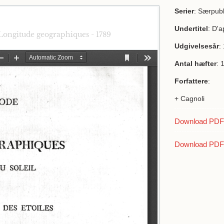
Serier
: Særpubl
Undertitel
: D'a
Longitude geographiques - 1789
Udgivelsesår
:
Antal hæfter
: 
Forfattere
:
+ Cagnoli
Download PDF a
Download PDF 