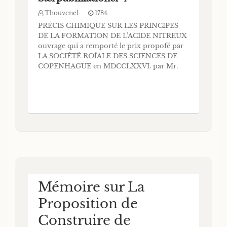
Thouvenel
1784
PRÉCIS CHIMIQUE SUR LES PRINCIPES
DE LA FORMATION DE L’ACIDE NITREUX
ouvrage qui a remporté le prix propofé par
LA SOCIÉTÉ ROÍALE DES SCIENCES DE
COPENHAGUE en MDCCLXXVI. par Mr.
THOU V ENEL, Dofleur de la Faculté de
Medécine de Montpellier, Aggrégé
correfpondant du Collège des médecins de
Nancy, Médecin Infpeileur des eaux
minerales de Lorraine & Intendant d
Mémoire sur La
Proposition de
Construire de