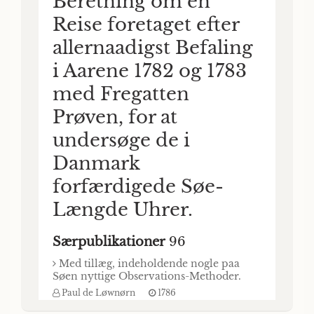
Beretning om en
Reise foretaget efter
allernaadigst Befaling
i Aarene 1782 og 1783
med Fregatten
Prøven, for at
undersøge de i
Danmark
forfærdigede Søe-
Længde Uhrer.
Særpublikationer
96
Med tillæg, indeholdende nogle paa
Søen nyttige Observations-Methoder.
Paul de Løwnørn
1786
Beretning om en Reise/ foretaget efter