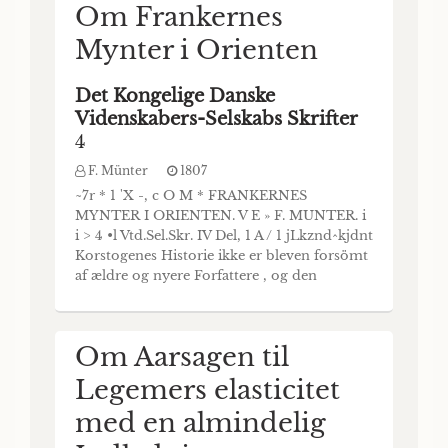
Om Frankernes
Universitet, i Aaret
Mynter i Orienten
1797 udsatte
medisinske
Det Kongelige Danske
Videnskabers-Selskabs Skrifter
Priisspørgsmaal: Om
4
Modervandets
F. Münter
1807
Oprindelse og Nytte
~7r * 1 'X -, c O M * FRANKERNES
MYNTER I ORIENTEN. V E » F. MUNTER. i
Særpublikationer
i > 4 •l Vtd.Sel.Skr. IV Del, 1 A / 1 jLkznd^kjdnt
44 - 01
Korstogenes Historie ikke er bleven forsömt
Naturvidenskabelige Skrifter 1797-1808.
af ældre og nyere Forfattere , og den
Scientific Papers 1797-1808
Indflydelse , disse Krige havde paa
H.C. Ørsted
1798
Statsforfatning, Cultor og Sæder i Europa, er
SVAR, PAA DET VED KJØBENHAVNS
betragtet og fremstillet fra forskjellige
Om Aarsagen til
UNIVERSITET, I AARET1797 UDSATTE
Synspunkter; saa er d
MEDISINSKE PRIISSPØRGSMAAL: OM
Legemers elasticitet
MODERVANDETS OPRINDELSE OG
NYTTE (BIBLIOTHEK FOR PHYSIK,
med en almindelig
MEDICIN OG OECONOMIE, 13. BIND, 3.