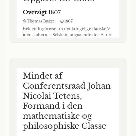
Oversigt
1807
Thomas Bugge
1807
Bekiendtgiöreise fra det kongelige danske V
idenskabernes Selskab, angaaende de i Aaret
xgod indkomne Premie-Eskninger °S dets
andre Forhandlinger, samt nye Priis-
Opgaver for Aaret I. Forhen udsatte Priis-
Spörgsmaals Besvarelsen i) I den
philosophiske Classe var for Aaret igo6
fremsat folgende Opgave : har den blot
Mindet af
speculative Philosophie, og i Besynderlighed
vor Tids- ald
Conferentsraad Johan
Nicolai Tetens,
Formand i den
mathematiske og
philosophiske Classe