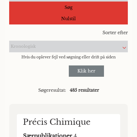
Søg
Nulstil
Sorter efter
Kronologisk
Hvis du oplever fejl ved søgning eller drift på siden
Klik her
Søgeresultat:
485 resultater
Précis Chimique
Særpublikationer
4