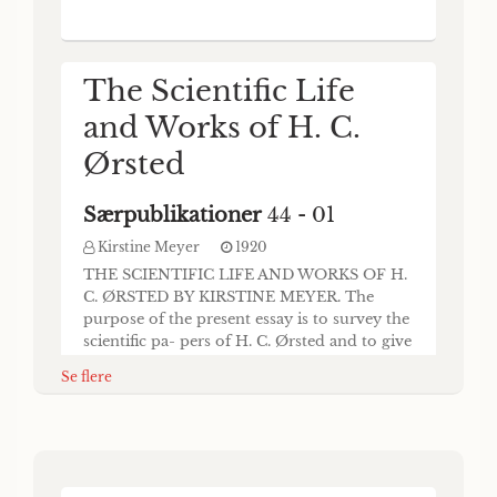
værdig Maade at fejre den i 1920
indtræffende Hundred- aarsdag for H. C.
Ørsteds Opdagelse af Elekt
The Scientific Life
and Works of H. C.
Ørsted
Særpublikationer
44 - 01
Kirstine Meyer
1920
THE SCIENTIFIC LIFE AND WORKS OF H.
C. ØRSTED BY KIRSTINE MEYER. The
purpose of the present essay is to survey the
scientific pa- pers of H. C. Ørsted and to give
an account of the conditions under which
Se flere
they appeared, as well as their relation to
and in- fluence upon contemporary physical
science. It is hoped that in this way light will
Svar, paa det ved
indirectly be thrown upon the personality
Kjøbenhavns