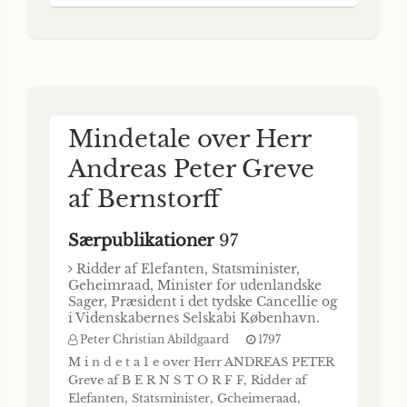
DES ACADEMIES DE PADOUE ET DE
L’INSTITUT DE BOLOGNE, SECRETAIRE
PERPETUEL DE L’ACADEMIE
D’AGRICULTURE , COM« MERCE ET ARTS
A VÉRONE. MEMOIRE QUI A REMPORTÉ
Mindetale over Herr
Andreas Peter Greve
af Bernstorff
Særpublikationer
97
Ridder af Elefanten, Statsminister,
Geheimraad, Minister for udenlandske
Sager, Præsident i det tydske Cancellie og
i Videnskabernes Selskabi København.
Peter Christian Abildgaard
1797
M i n d e t a 1 e over Herr ANDREAS PETER
Greve af B E R N S T O R F F, Ridder af
Elefanten, Statsminister, Gcheimeraad,