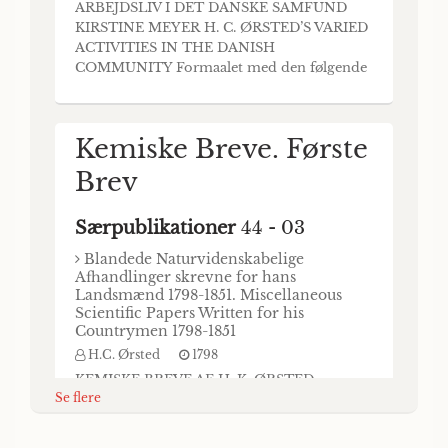
ARBEJDSLIV I DET DANSKE SAMFUND
Priisskrift, med
KIRSTINE MEYER H. C. ØRSTED’S VARIED
ACTIVITIES IN THE DANISH
Devise, in vitium
COMMUNITY Formaalet med den følgende
Afhandling er at give en Skildring af H. C.
ducit culpæ fuga, si
Ørsteds Arbejde i det danske Samfund,
caret arte. Hor., over
oplyst gennem hans Virksomhed indenfor
Kemiske Breve. Første
de Institutioner, hvortil hans Arbejde har
det for Aaret 1805
været knyttet, eller som han selv har skabt.
Brev
Denn
udsatte Historiske
Priisspörgsmaal:
Særpublikationer
44 - 03
"Hvori bestaar
Blandede Naturvidenskabelige
Afhandlinger skrevne for hans
Misbrugen af den saa
Landsmænd 1798-1851. Miscellaneous
Scientific Papers Written for his
kaldede pragmatiske
Countrymen 1798-1851
Historie, som
H.C. Ørsted
1798
KEMISKE BREVE AF H. K. ØRSTED
Adskillige, saavel
Se flere
FØRSTE BREV (BIBLIOTHEK FOR PHYSIK,
MEDICIN OG OEKONOMIE. BD. 14. P. 152-
ældre, som nyere
60. KJØBENHAVN 1798.) Jeg lovede Dig, ved