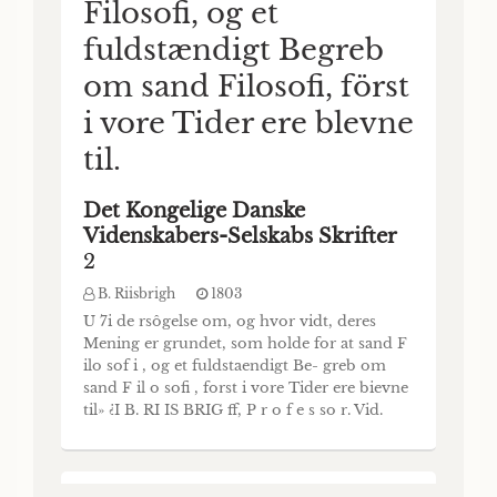
Filosofi, og et
Förste Afhandling
fuldstændigt Begreb
D. Frederik Münter
1801
UNDERSØGELSE B. Oil BE
om sand Filosofi, först
PERSEPOLITANSKE INSCRIPTIONER V E B
D. FREDERIK MUNTER. Professor i
i vore Tider ere blevne
Theologien ved Kjöbenhavns Universitet.
til.
FÖRSTE AFHANDLING. Indledning, Iblandt
Forverdenens Mindesmærker i Asien ere
uden Tvivl Ruinerne i Egnen af Schiras, som
Det Kongelige Danske
af Indbyggerne kaldes Tschil- minar, og som
Videnskabers-Selskabs Skrifter
Europas Lærde eensstemmigen erklære for
2
at være Levningerne af Persepolis,
B. Riisbrigh
1803
U 7i de rsôgelse om, og hvor vidt, deres
Mening er grundet, som holde for at sand F
ilo sof i , og et fuldstaendigt Be- greb om
sand F il o sofi , forst i vore Tider ere bievne
til» ¿I B. RI IS BRIG ff, P r o f e s so r. Vid.
Sels. Sir. II Del, I Hafte. Indledning. i. Er
Begrebet om Filosofi forst i vore Tider
fundet? Har Filosofi ikke været virkeligen til