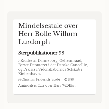
atlernaadigst Befaling i Aarene 1782 og 1783
med Fregatten Proven, for at undersoge de i
Dannemark forfærdigede Soe - Lerngde
Uhrer, «f Paul de Lowenorn, General-
Adjutant, Capitain-Lieutenant, Director for
Mindelsestale over
det kongelige Soekaart-Archiv, Medlem af
Herr Bolle Willum
det kongelige danste Videnskabers Selstab,
samt Correspondent af Akademie de Marine
Lurdorph
i Bre
Særpublikationer
98
Ridder af Danneborg, Geheimraad,
Første Deputeret i det Danske Cancellie,
og Præses i Videnskabernes Selskab i
Kiøbenhavn.
Christian Friderich Jacobi
1788
Amindelses Tale over Herr ‘ViDE?:r.: