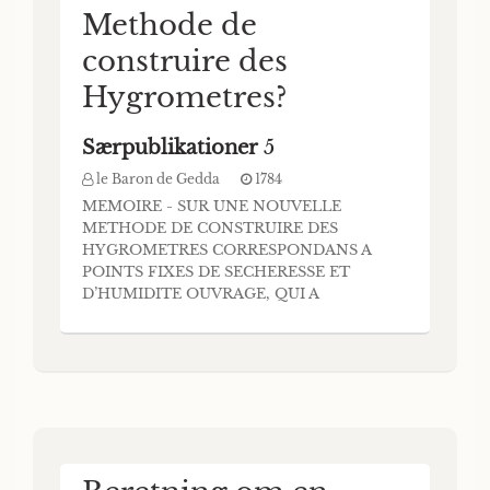
Methode de
construire des
Hygrometres?
Særpublikationer
5
le Baron de Gedda
1784
MEMOIRE - SUR UNE NOUVELLE
METHODE DE CONSTRUIRE DES
HYGROMETRES CORRESPONDANS A
POINTS FIXES DE SECHERESSE ET
D’HUMIDITE OUVRAGE, QUI A
REMPORTE LE PRIX PROPOSE PAR LA
SOCIETE ROÍALE . DES SCIENCES DE
COPENHAGUE EN MDCCLXXXIII. FAR Mr.
le Baron de GEDDA Conseiller Depute actuel
de la Chambre des Révisions de S. M.
Suédoise, COPENHAGUE, mdcclxxxiv.
Imprime c h e i Augus