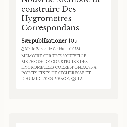
construire Des
Hygrometres
Correspondans
Særpublikationer
109
Mr. le Baron de Gedda
1784
MEMOIRE SUR UNE NOU VELLE
METHODE DE CONSTRUIRE DES
HYGROMETRES CORRESPONDANS A
POINTS FIXES DE SECHERESSE ET
D’HUMIDITE OUVRAGE, QUI A
REMPORTE LE PRIX PROPOSE PAR LA
SÖCIETE ROIALE DES SCIENCES DE
COPENHAGUE EN MDCCLXXXIII. PAR Mr.
le Baron dé GEDDA / / CONSEILLER
DEPUTE ACTUEL DE LA CHAMBRE DES
REVISIONS DE S. M. SVEUOISE.
COPENHAGUt, MDccLXXxiv. I Imprime c h
e z.