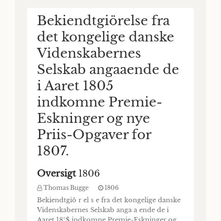
ER G. Justitsrådd, og Commiteret i Gen.
Bekiendtgiörelse fra
Land- Oekonornie- og Comnierce-
Kollegium. G Vid. Seis. Skr. Ill Del, I Hafte, C
det kongelige danske
/ ✓ J 'enne Iagttagelse blev anstillet med en
akromatisk Kikkert af 3| Fods Brændvide og
Videnskabernes
Forsög med
147 Ganges Forstørrelse, forfærdiget
Selskab angaaende de
Kiöbenhavns
i Aaret 1805
saakaldede
indkomne Premie-
Springvand med
Eskninger og nye
Hensyn til sammes
Priis-Opgaver for
Rensning og hvad
1807.
Naturen derved har
frembragt.
Oversigt
1806
Thomas Bugge
1806
Det Kongelige Danske
Bekiendtgiö r el s e fra det kongelige danske
Videnskabers-Selskabs Skrifter
Videnskabernes Selskab anga a ende de i
3
Aaret 18°$ indkomne Premie-Eskninger og