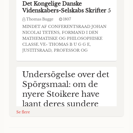
Det Kongelige Danske
Videnskabers-Selskabs Skrifter
5
Thomas Bugge
1807
MINDET AF CONFERENTSRAAD JOHAN
NICOLAI TETENS, FORMAND I DEN
MATHEMATISKE OG PHILOSOPHISKE
CLASSE. VE» THOMAS B U G G E,
JUSTITSRAAD, PROFESSOR OG
SELSKABETS SECRETAIS. LÆST D, 4
DECEMBER I807. L7Æ Sel. Skr. V Del, 1
Hæfte. I 807. A I det store Uheld, «om har
Undersögelse over det
rammet Fædrenelandet i Alminde- lighed og
Kiöbenhavn i Særdeleshed, hvor saa mange
Spörgsmaal: om de
af dens Indvaaneres Gaa
nyere Stoikere have
laant deres sundere
Lærdomme af de
Se flere
Christne?