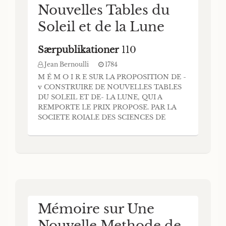
Nouvelles Tables du
Soleil et de la Lune
Særpublikationer
110
Jean Bernoulli
1784
M É M O I R E SUR LA PROPOSITION DE -
v CONSTRUIRE DE NOUVELLES TABLES
DU SOLEIL ET DE- LA LUNE, QUI A
REMPORTE LE PRIX PROPOSE. PAR LA
SOCIETE ROIALE DES SCIENCES DE
COPENHAGUE a 6 pour l’Annee mdcclxxix.
VAK Mr. JEAN BERNOULLI, Aftronome de
S. M. Pruffienne, Membre de VAcademie de
Berlin is’ de la Sociéfé des Sciences de
Copenbague. COPENHAGUE, 1784.
Impritné cb
Mémoire sur Une
Nouvelle Methode de