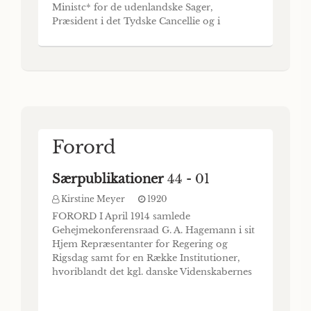
Ministc* for de udenlandske Sager,
Præsident i det Tydske Cancellie og i
Videnskabernes Selskab i Kiöbenhavn,
holden. i Videnskabernes Selskab den 3
November 1797, og efter dets Befaling
udgivet af dets Sekreter Peter Christian
Abilclgciard. QUiSL-LJ
Forord
Særpublikationer
44 - 01
Kirstine Meyer
1920
FORORD I April 1914 samlede
Gehejmekonferensraad G. A. Hagemann i sit
Hjem Repræsentanter for Regering og
Rigsdag samt for en Række Institutioner,
hvoriblandt det kgl. danske Videnskabernes
Selskab, med den Tanke, at der i Tide burde
træffes de fornødne Forbere- delser til paa