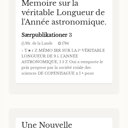
Memoire sur la
véritable Longueur de
l'Année astronomique.
Særpublikationer
3
Mr. de la Lande
1784
« T ■ r Z MÉMO IRR SUR LA i* VÉRITABLE
LONGUEUR DE 9 i. L’ANNÉE
ASTRONOMIQUE, I 5 Z Oui a remporte le
prix propose par la société roíale des
sciences DE COPENHAGUE x I • pour
l’Annee MDCGLXXX ï s » PAR Mr. de la
LANDE, Leêtenr Roïal en Mathématiques,
Ctnfeur Rdial, Membre des Academies de
Paris, de Berlin, de Petersbourg, de Bologn
Une Nouvelle