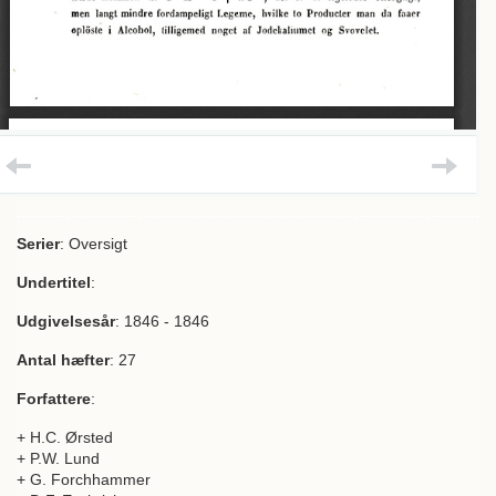
Serier
: Oversigt
Undertitel
:
Udgivelsesår
: 1846 - 1846
Antal hæfter
: 27
Forfattere
:
+ H.C. Ørsted
+ P.W. Lund
+ G. Forchhammer