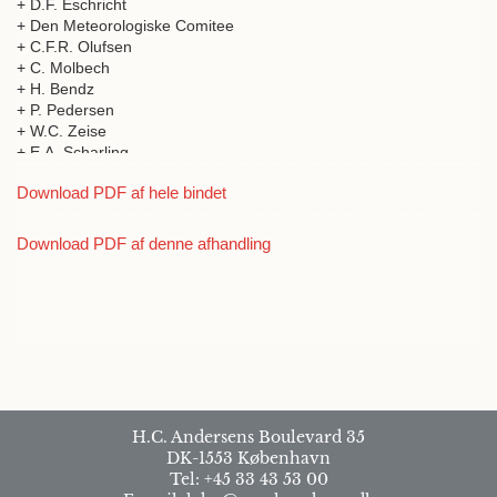
+ D.F. Eschricht
+ Den Meteorologiske Comitee
+ C.F.R. Olufsen
+ C. Molbech
+ H. Bendz
+ P. Pedersen
+ W.C. Zeise
+ E.A. Scharling
+ F.M. Liebmann
Download PDF af hele bindet
+ F.C. Sibbern
Download PDF af denne afhandling
H.C. Andersens Boulevard 35
DK-1553 København
Tel: +45 33 43 53 00