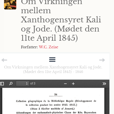
Om Virkningen
mellem
Xanthogensyret Kali
og Jode. (Mødet den
11te April 1845)
Forfatter:
W.C. Zeise
Om Virkningen mellem Xanthogensyret Kali og Jode.
(Mødet den 11te April 1845) - 1846