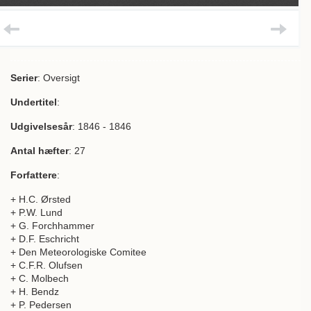
Serier
: Oversigt
Undertitel
:
Udgivelsesår
: 1846 - 1846
Antal hæfter
: 27
Forfattere
:
+ H.C. Ørsted
+ P.W. Lund
+ G. Forchhammer
+ D.F. Eschricht
+ Den Meteorologiske Comitee
+ C.F.R. Olufsen
+ C. Molbech
+ H. Bendz
+ P. Pedersen