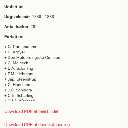
Undertitel
:
Udgivelsesår
: 1856 - 1856
Antal hæfter
: 26
Forfattere
:
+ G. Forchhammer
+ H. Krøyer
+ Den Meteorologiske Comitee
+ C. Molbech
+ E.A. Scharling
+ F.M. Liebmann
+ Jap. Steenstrup
+ C. Hansteen
+ J.C. Schiødte
+ C.E. Scharling
+ J.J.A. Worsaae
+ A.G. Nordvi
Download PDF af hele bindet
Download PDF af denne afhandling