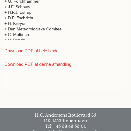
+ G. Forchhammer
+ J.F. Schouw
+ H.F.J. Estrup
+ D.F. Eschricht
+ H. Krøyer
+ Den Meteorologiske Comitee
+ C. Molbech
+ H. Bendz
+ J.C. Hoffmann
Download PDF af hele bindet
+ P.O. Bröndsted
+ E.A. Scharling
+ F.M. Liebmann
Download PDF af denne afhandling
+ N. Hofman Bang
+ J.C.H. Reinhardt
+ L.L. Jacobsen
H.C. Andersens Boulevard 35
DK-1553 København
Tel: +45 33 43 53 00