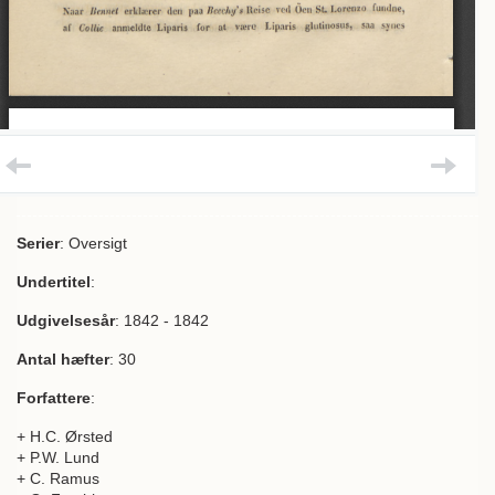
Serier
: Oversigt
Undertitel
:
Udgivelsesår
: 1842 - 1842
Antal hæfter
: 30
Forfattere
:
+ H.C. Ørsted
+ P.W. Lund
+ C. Ramus