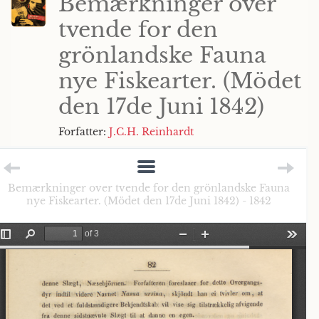
Bemærkninger over
tvende for den
grönlandske Fauna
nye Fiskearter. (Mödet
den 17de Juni 1842)
Forfatter:
J.C.H. Reinhardt
Bemærkninger over tvende for den grönlandske Fauna
nye Fiskearter. (Mödet den 17de Juni 1842) - 1842