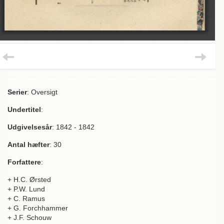
Serier
: Oversigt
Undertitel
:
Udgivelsesår
: 1842 - 1842
Antal hæfter
: 30
Forfattere
:
+ H.C. Ørsted
+ P.W. Lund
+ C. Ramus
+ G. Forchhammer
+ J.F. Schouw