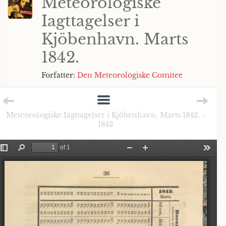
Meteorologiske
Iagttagelser i
Kjöbenhavn. Marts
1842.
Forfatter:
Den Meteorologiske Comitee
Meteorologiske Iagttagelser i Kjöbenhavn. Marts 1842. -
1842