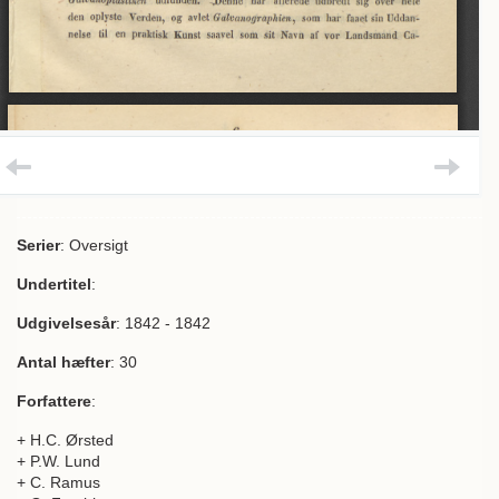
Serier
: Oversigt
Undertitel
:
Udgivelsesår
: 1842 - 1842
Antal hæfter
: 30
Forfattere
:
+ H.C. Ørsted
+ P.W. Lund
+ C. Ramus