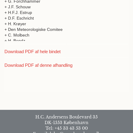
+ G. Forchhammer
+ J.F. Schouw
+ H.F.J. Estrup
+ D.F. Eschricht
+ H. Krøyer
+ Den Meteorologiske Comitee
+ C. Molbech
+ H. Bendz
+ J.C. Hoffmann
Download PDF af hele bindet
+ P.O. Bröndsted
+ E.A. Scharling
+ F.M. Liebmann
Download PDF af denne afhandling
+ N. Hofman Bang
+ J.C.H. Reinhardt
+ L.L. Jacobsen
H.C. Andersens Boulevard 35
DK-1553 København
Tel: +45 33 43 53 00