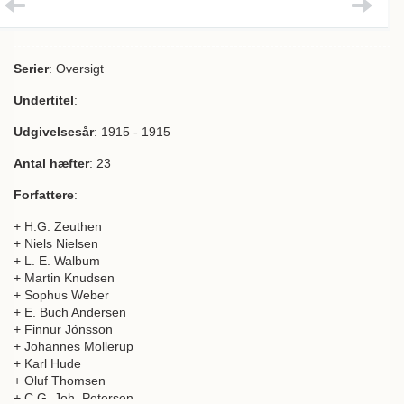
Serier
: Oversigt
Undertitel
:
Udgivelsesår
: 1915 - 1915
Antal hæfter
: 23
Forfattere
:
+ H.G. Zeuthen
+ Niels Nielsen
+ L. E. Walbum
+ Martin Knudsen
+ Sophus Weber
+ E. Buch Andersen
+ Finnur Jónsson
+ Johannes Mollerup
+ Karl Hude
+ Oluf Thomsen
+ C.G. Joh. Petersen