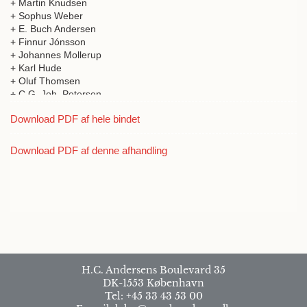
+ Martin Knudsen
+ Sophus Weber
+ E. Buch Andersen
+ Finnur Jónsson
+ Johannes Mollerup
+ Karl Hude
+ Oluf Thomsen
+ C.G. Joh. Petersen
+ W. Johannsen
Download PDF af hele bindet
+ Joh. Steenstrup
+ Egill Rostrup
+ Thorvald Madsen
Download PDF af denne afhandling
+ Tomomitsu Watabiki
+ V.A. Poulsen
+ Agnes Hoff
+ E. Güntelberg
+ J. Arthur et Østrup Christensen
+ Kaj Løchte Jensen
+ C. Christiansen
H.C. Andersens Boulevard 35
DK-1553 København
Tel: +45 33 43 53 00