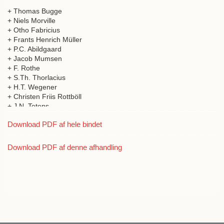
+ Thomas Bugge
+ Niels Morville
+ Otho Fabricius
+ Frants Henrich Müller
+ P.C. Abildgaard
+ Jacob Mumsen
+ F. Rothe
+ S.Th. Thorlacius
+ H.T. Wegener
+ Christen Friis Rottböll
+ J.N. Tetens
+ D.G. Moldenhawer
Download PDF af hele bindet
+ H. Strøm
+ H. Callisen
+ Adam Wilhelm Hauch
Download PDF af denne afhandling
+ Matthias Saxtorph
+ Erik Viborg
+ G.J. Thorkelin