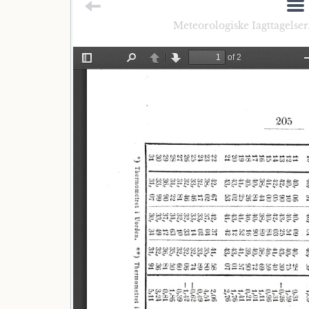
Meteorologiske Iagttagelser