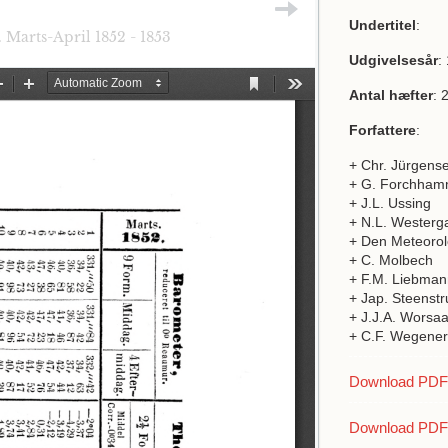
Undertitel
:
. Marts-April 1852 - 1853
Udgivelsesår
:
Antal hæfter
: 
Forfattere
:
+ Chr. Jürgens
+ G. Forchham
+ J.L. Ussing
+ N.L. Westerg
+ Den Meteorol
+ C. Molbech
+ F.M. Liebman
+ Jap. Steenstr
+ J.J.A. Worsa
+ C.F. Wegener
Download PDF a
Download PDF 