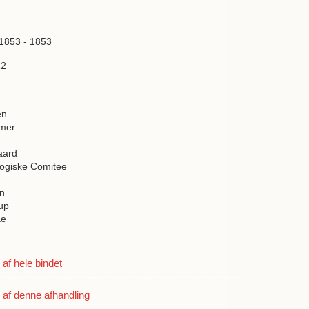
 1853 - 1853
22
en
mer
aard
ogiske Comitee
n
up
ae
f hele bindet
af denne afhandling