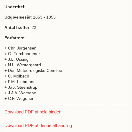
Undertitel
:
Udgivelsesår
: 1853 - 1853
Antal hæfter
: 22
Forfattere
:
+ Chr. Jürgensen
+ G. Forchhammer
+ J.L. Ussing
+ N.L. Westergaard
+ Den Meteorologiske Comitee
+ C. Molbech
+ F.M. Liebmann
+ Jap. Steenstrup
+ J.J.A. Worsaae
+ C.F. Wegener
Download PDF af hele bindet
Download PDF af denne afhandling