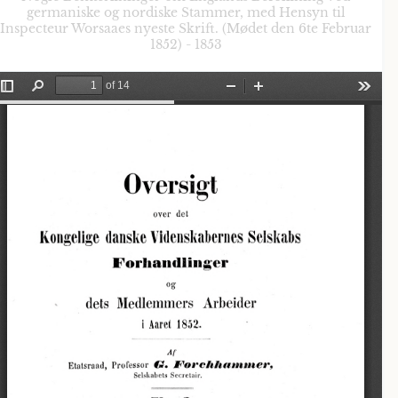
germaniske og nordiske Stammer, med Hensyn til
Inspecteur Worsaaes nyeste Skrift. (Mødet den 6te Februar
1852) - 1853