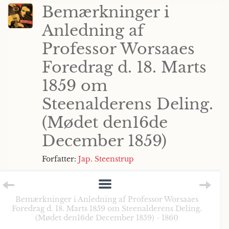
Bemærkninger i
Anledning af
Professor Worsaaes
Foredrag d. 18. Marts
1859 om
Steenalderens Deling.
(Mødet den16de
December 1859)
Forfatter:
Jap. Steenstrup
Bemærkninger i Anledning af Professor Worsaaes
Foredrag d. 18. Marts 1859 om Steenalderens Deling.
(Mødet den16de December 1859) - 1860