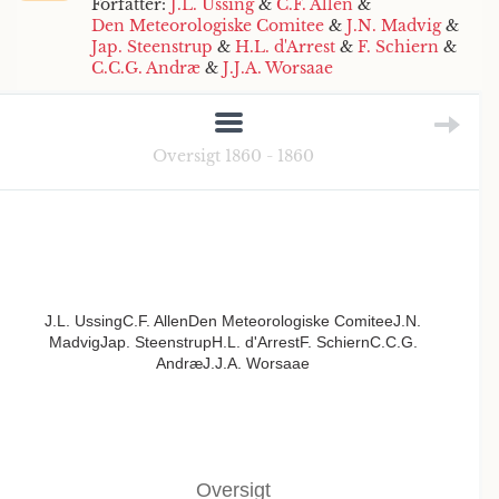
Forfatter:
J.L. Ussing
&
C.F. Allen
&
Den Meteorologiske Comitee
&
J.N. Madvig
&
Jap. Steenstrup
&
H.L. d'Arrest
&
F. Schiern
&
C.C.G. Andræ
&
J.J.A. Worsaae
Oversigt 1860 - 1860
J.L. UssingC.F. AllenDen Meteorologiske ComiteeJ.N.
MadvigJap. SteenstrupH.L. d'ArrestF. SchiernC.C.G.
AndræJ.J.A. Worsaae
Oversigt