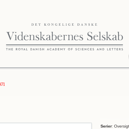
871
Serier
: Oversig