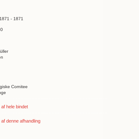
 1871 - 1871
10
üller
en
giske Comitee
nge
f hele bindet
af denne afhandling