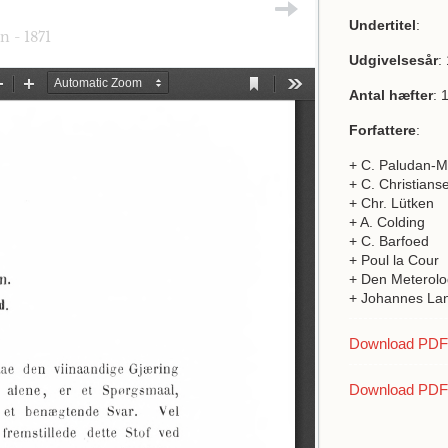
Undertitel
:
 - 1871
Udgivelsesår
:
Antal hæfter
: 
Forfattere
:
+ C. Paludan-M
+ C. Christians
+ Chr. Lütken
+ A. Colding
+ C. Barfoed
+ Poul la Cour
+ Den Meterolo
+ Johannes La
Download PDF a
Download PDF 