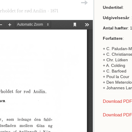
Undertitel
:
oldet for rød Anilin - 1871
Udgivelsesår
:
Antal hæfter
: 
Forfattere
:
+ C. Paludan-M
+ C. Christians
+ Chr. Lütken
+ A. Colding
+ C. Barfoed
+ Poul la Cour
+ Den Meterolo
+ Johannes La
Download PDF a
Download PDF 