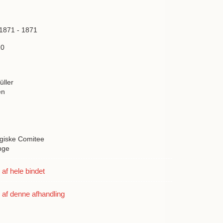
 1871 - 1871
10
üller
en
giske Comitee
nge
f hele bindet
af denne afhandling