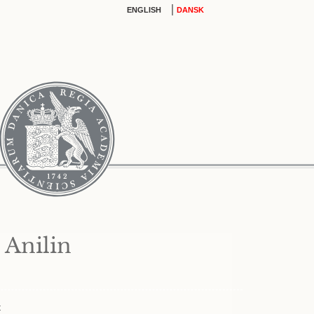
|
ENGLISH
DANSK
 Anilin
t