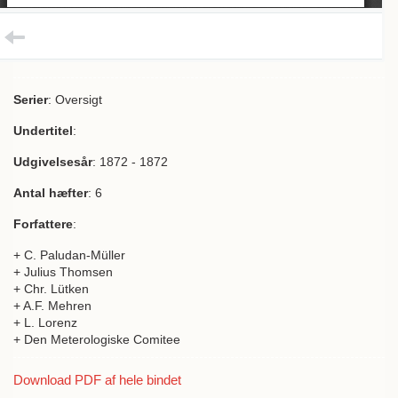
Serier
: Oversigt
Undertitel
:
Udgivelsesår
: 1872 - 1872
Antal hæfter
: 6
Forfattere
:
+ C. Paludan-Müller
+ Julius Thomsen
+ Chr. Lütken
+ A.F. Mehren
+ L. Lorenz
+ Den Meterologiske Comitee
Download PDF af hele bindet