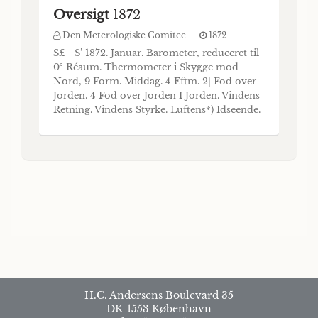
Oversigt
1872
Den Meterologiske Comitee
1872
S£_ S’ 1872. Januar. Barometer, reduceret til
0° Réaum. Thermometer i Skygge mod
Nord, 9 Form. Middag. 4 Eftm. 2| Fod over
Jorden. 4 Fod over Jorden I Jorden. Vindens
Retning. Vindens Styrke. Luftens*) Idseende.
S3 æ cm Vedtegninger om Nedslag. Lavest.
Ilöiest. 6 6 )1N. MD. MN. 6 MD. 6 1 Fod j 2
I;od Middel, j Kl. 2. 51N. 6 51D. 6 Middel >
.Middel C
H.C. Andersens Boulevard 35
DK-1553 København