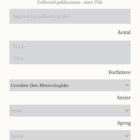
Collected publications - since 1742.
Årstal
Forfattere
Comitee Den Meterologiske
Serier
Serier
Sprog
Sprog