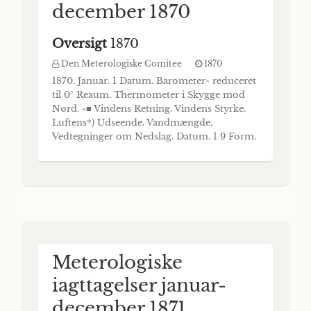
december 1870
Oversigt
1870
Den Meterologiske Comitee
1870
1870. Januar. 1 Datum. Barometer^ reduceret
til 0° Reaum. Thermometer i Skygge mod
Nord. «■ Vindens Retning. Vindens Styrke.
Luftens*) Udseende. Vandmængde.
Vedtegninger om Nedslag. Datum. 1 9 Form.
Middag. 4 Eftm. 2| Fod over Jorden. 4 Fod
over Jorden. I Jorden. Middel Corr.—0,01.
Middel 88 Aar. Lavest. Höiest. 1 Fod Middel.
2 Fod Kl. 2.
Meterologiske
iagttagelser januar-
december 1871