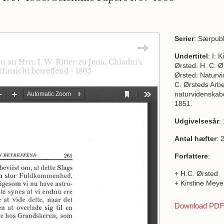
Serier
: Særpubl
Undertitel
: I: 
an Hrn. I. W. Ritter zu Jena, Chladni's
Ørsted. H. C. Ø
Hinsicht betreffend - 1805
Ørsted: Naturvi
C. Ørsteds Arbe
naturvidenskab
1851.
Udgivelsesår
:
Antal hæfter
: 
Forfattere
:
+ H.C. Ørsted
+ Kirstine Meye
Download PDF a