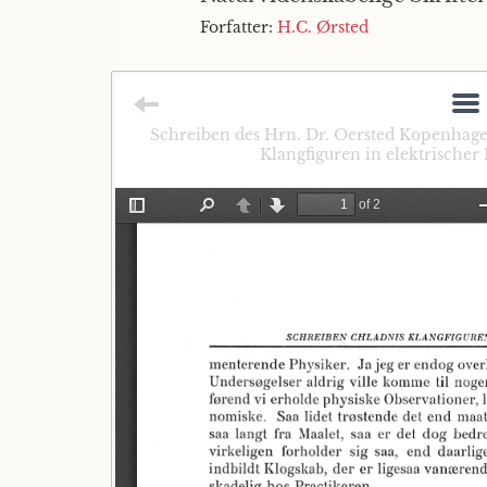
Forfatter:
H.C. Ørsted
Schreiben des Hrn. Dr. Oersted Kopenhagen 
Klangfiguren in elektrischer 