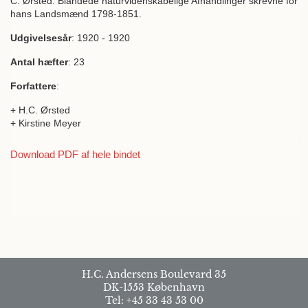
C. Ørsted: Blandede naturvidenskabelige Afhandlinger skrevne for
hans Landsmænd 1798-1851.
Udgivelsesår
: 1920 - 1920
Antal hæfter
: 23
Forfattere
:
+ H.C. Ørsted
+ Kirstine Meyer
Download PDF af hele bindet
H.C. Andersens Boulevard 35
DK-1553 København
Tel: +45 33 43 53 00