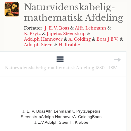
Naturvidenskabelig-
mathematisk Afdeling
Forfatter:
J. E. V. Boas
&
Alfr. Lehmann
&
K. Prytz
&
Japetus Steenstrup
&
Adolph Hannover
&
A. Colding
&
Boas J.E.V.
&
Adolph Steen
&
H. Krabbe
Naturvidenskabelig-mathematisk Afdeling 1880 - 1885
J. E. V. BoasAlfr. LehmannK. PrytzJapetus
SteenstrupAdolph HannoverA. ColdingBoas
J.E.V.Adolph SteenH. Krabbe