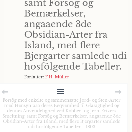
samt Forsög og
Bemærkelser,
angaaende 3de
Obsidian-Arter fra
Island, med flere
Bjergarter samlede udi
hosfölgende Tabeller.
Forfatter:
F.H. Müller
Forsög med enkelte og sammensatte Jord- og Sten-Arter
med Hensyn paa deres Beqvemhed til Glasagtighed og
dennes Anvendelighed ved Kobber- og Jern-Ertzers
Smeltning, samt Forsög og Bemærkelser, angaaende 3de
Obsidian-Arter fra Island, med flere Bjergarter samlede
udi hosfölgende Tabeller. - 1803