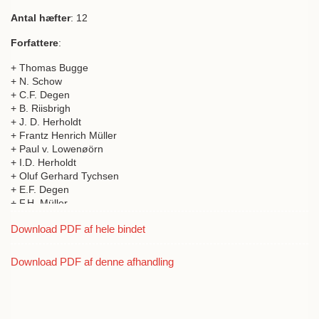
Antal hæfter
: 12
Forfattere
:
+ Thomas Bugge
+ N. Schow
+ C.F. Degen
+ B. Riisbrigh
+ J. D. Herholdt
+ Frantz Henrich Müller
+ Paul v. Lowenøörn
+ I.D. Herholdt
+ Oluf Gerhard Tychsen
+ E.F. Degen
+ F.H. Müller
+ Anders Gamborg
Download PDF af hele bindet
Download PDF af denne afhandling