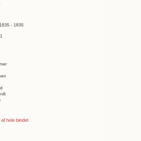
t
 1835 - 1835
11
mer
sen
ed
rdt
n
f hele bindet