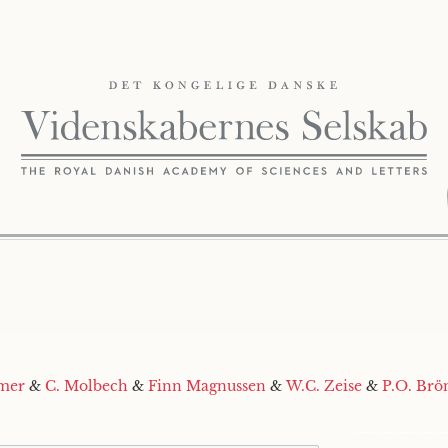
mer
&
C. Molbech
&
Finn Magnussen
&
W.C. Zeise
&
P.O. Brö