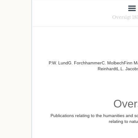
Oversigt 18
P.W. LundG. ForchhammerC. MolbechFinn Ma
ReinhardtL.L. Jacob
Over
Publications relating to the humanities and s
relating to nat