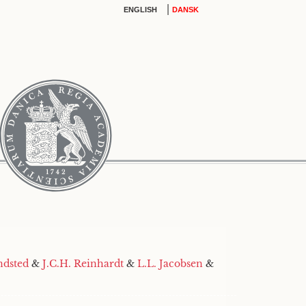
|
ENGLISH
DANSK
ndsted
&
J.C.H. Reinhardt
&
L.L. Jacobsen
&