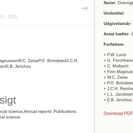
Serier
: Oversig
Undertitel
:
35 - 1835
Udgivelsesår
:
Antal hæfter
: 
Forfattere
:
+ P.W. Lund
+ G. Forchham
gnussenW.C. ZeiseP.O. BröndstedJ.C.H.
+ C. Molbech
senE.B. Jerichou
+ Finn Magnus
+ W.C. Zeise
+ P.O. Bröndst
+ J.C.H. Reinha
+ L.L. Jacobse
sigt
+ E.B. Jerichou
ocial science,Annual reports ,Publications
Download PDF a
ural science