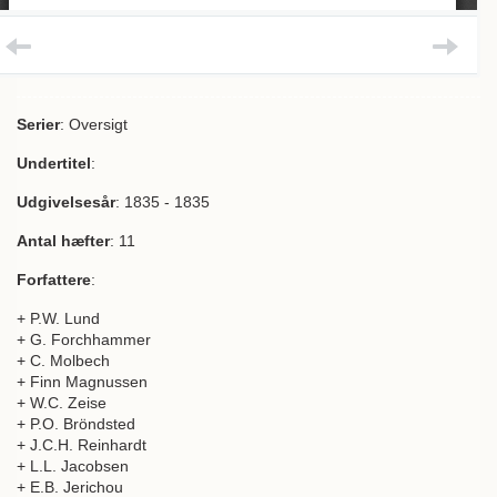
Serier
: Oversigt
Undertitel
:
Udgivelsesår
: 1835 - 1835
Antal hæfter
: 11
Forfattere
:
+ P.W. Lund
+ G. Forchhammer
+ C. Molbech
+ Finn Magnussen
+ W.C. Zeise
+ P.O. Bröndsted
+ J.C.H. Reinhardt
+ L.L. Jacobsen
+ E.B. Jerichou