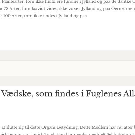
 Plantearter, fom ikke hidtil ere fundne i Jylland og paa de dantke
r 78 Arter, fom faavidt vides, ikke voxe i Jylland og paa Öerne, men
 100 Arter, tom ikke findes i Jylland og paa
Vædske, som findes i Fuglenes All
t at slutte sig til dette Organs Betydning. Dette Medlem har nu att
isk og physio- logisk Tvivl. Han har nemlig meddelt Selskabet en 