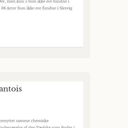
 Öer, men kun 5 fom ikke ere fundne i
 36 Arter fom ikke ere fundne i Slesvig
antois
er benyttet samme chemiske
Undersøgelse af den Vædske som findes i