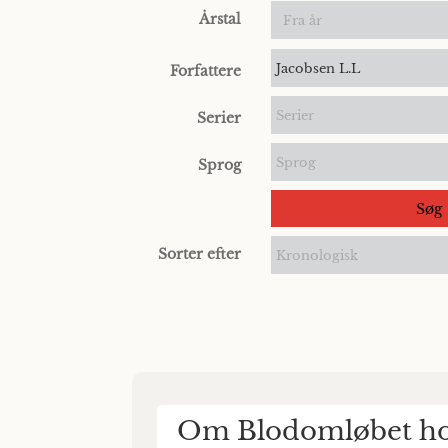
Årstal
Jacobsen L.L
Forfattere
Serier
Serier
Sprog
Sprog
Søg
Sorter efter
Kronologisk
Om Blodomløbet hos