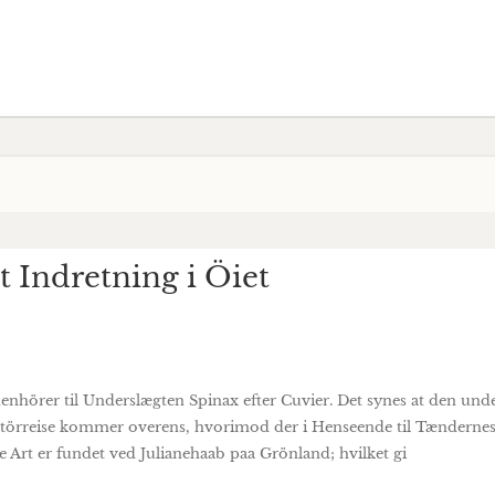
t Indretning i Öiet
enhörer til Underslægten Spinax efter Cuvier. Det synes at den und
 Störreise kommer overens, hvorimod der i Henseende til Tænderne
 Art er fundet ved Julianehaab paa Grönland; hvilket gi