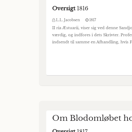
Oversigt
1816
L.L. Jacobsen
1817
II ria Æstuarii, viser sig ved denne San
værdig, og indfores i dets Skrivter. Prof
indsendt til samme en Afhandling, hvis 
Om Blodomløbet hos
Oversigt
1817