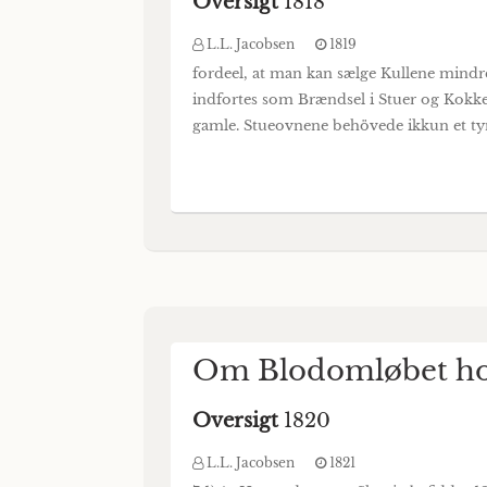
Oversigt
1818
L.L. Jacobsen
1819
fordeel, at man kan sælge Kullene mindr
indfortes som Brændsel i Stuer og Kokke
gamle. Stueovnene behövede ikkun et tyn
Om Blodomløbet hos
Oversigt
1820
L.L. Jacobsen
1821