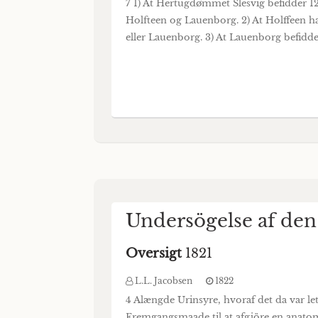
7 1) At Hertugdømmet Slesvig befidder 12
Holfteen og Lauenborg. 2) At Holffeen ha
eller Lauenborg. 3) At Lauenborg befidder
Undersögelse af den 
Oversigt
1821
L.L. Jacobsen
1822
4 Alængde Urinsyre, hvoraf det da var le
Fremgangsmaade til at afgjöre en anatom