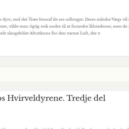
e dyrt, end det Træe hvoraf de ere udbragte. Deres mindre Vægr vil 
ner, vilde man rigtig nok nodes til at forandre Ildstederne; men de
dt slangeböiet Aftræksror for den varme Luft, der v
 Hvirveldyrene. Tredje del