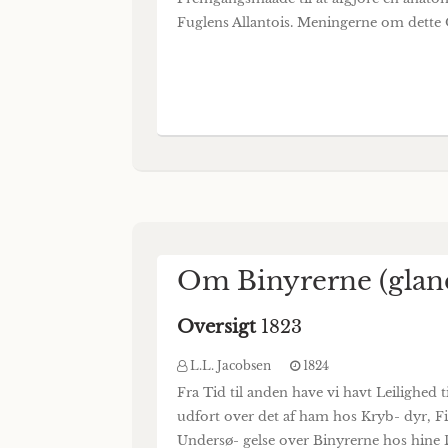
Fuglens Allantois. Meningerne om dette 
Om Binyrerne (gland
Oversigt
1823
L.L. Jacobsen
1824
Fra Tid til anden have vi havt Leilighed 
udfort over det af ham hos Kryb- dyr, 
Undersø- gelse over Binyrerne hos hine D