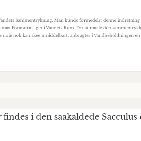
il Vandets Sammentrykning. Man kunde formedelst denne Indretnin
smaa Forandrin- ger i Vandets Rum. For at maale den sammentrykken
 nöie nok kan skee umiddelbart, anbragtes i Vandbeholdningen en
findes i den saakaldede Sacculus 