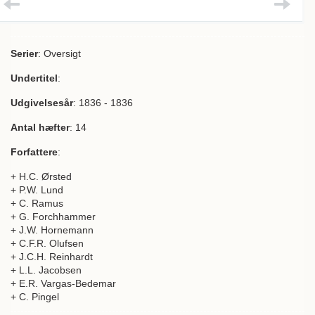
Serier
: Oversigt
Undertitel
:
Udgivelsesår
: 1836 - 1836
Antal hæfter
: 14
Forfattere
:
+ H.C. Ørsted
+ P.W. Lund
+ C. Ramus
+ G. Forchhammer
+ J.W. Hornemann
+ C.F.R. Olufsen
+ J.C.H. Reinhardt
+ L.L. Jacobsen
+ E.R. Vargas-Bedemar
+ C. Pingel