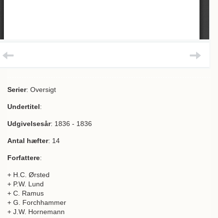
Serier
: Oversigt
Undertitel
:
Udgivelsesår
: 1836 - 1836
Antal hæfter
: 14
Forfattere
:
+ H.C. Ørsted
+ P.W. Lund
+ C. Ramus
+ G. Forchhammer
+ J.W. Hornemann