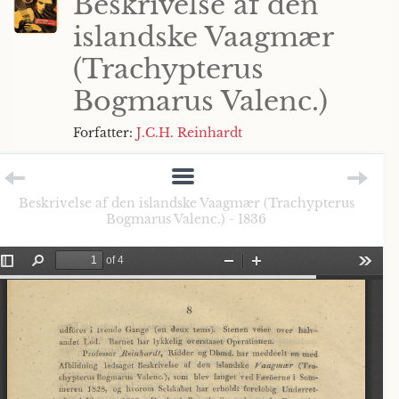
Beskrivelse af den
islandske Vaagmær
(Trachypterus
Bogmarus Valenc.)
Forfatter:
J.C.H. Reinhardt
Beskrivelse af den islandske Vaagmær (Trachypterus
Bogmarus Valenc.) - 1836