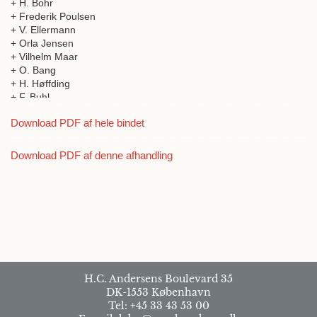
+ H. Bohr
+ Frederik Poulsen
+ V. Ellermann
+ Orla Jensen
+ Vilhelm Maar
+ O. Bang
+ H. Høffding
+ F. Buhl
+ Daniel Bruun
Download PDF af hele bindet
+ Olav Hanssen
+ Aage-A. Meisling
+ E. Høst Madsen
Download PDF af denne afhandling
+ P. Christensen
+ T.N. Thiele
H.C. Andersens Boulevard 35
DK-1553 København
Tel: +45 33 43 53 00