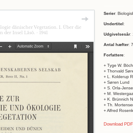
Serier
: Biologis
Undertitel
:
ogie dänischer Vegetation. I. Über die
der Insel Läsö. - 1941
Udgivelsesår
:
Antal hæfter
: 
Forfattere
:
+ Tyge W. Böch
+ Thorvald Sør
+ L. Kolderup 
+ Søren Lund
+ S. Orla-Jens
+ M. Westerga
+ K. Brünnich N
+ Th. Mortense
+ Alfred Rosenk
Download PDF a