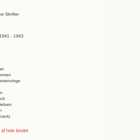
ke Skrifter
 1941 - 1943
7
er
ensen
Rosenvinge
en
ard
ielsen
n
rantz
f hele bindet