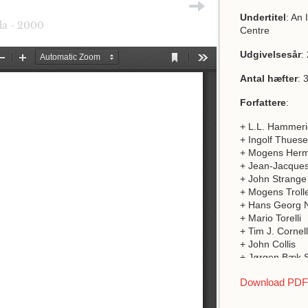
Undertitel
: An
da - 2000
Centre
Udgivelsesår
:
Antal hæfter
: 
Forfattere
:
+ L.L. Hammeri
+ Ingolf Thues
+ Mogens Her
+ Jean-Jacques
+ John Strange
+ Mogens Troll
+ Hans Georg 
+ Mario Torelli
+ Tim J. Cornell
+ John Collis
+ Jørgen Bæk 
+ Poul Holm
Download PDF a
+ Neil Price
+ Stephan R. E