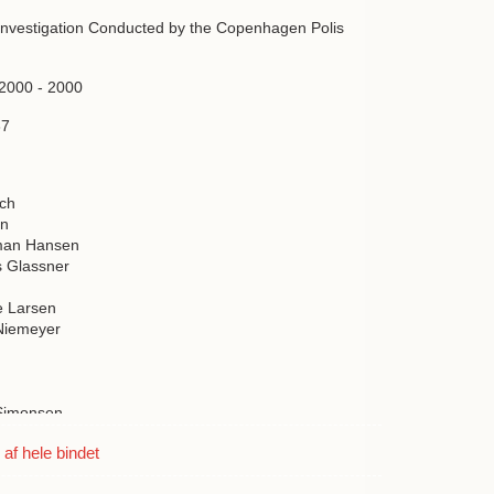
 Investigation Conducted by the Copenhagen Polis
 2000 - 2000
37
ch
en
man Hansen
 Glassner
e Larsen
Niemeyer
Simonsen
f hele bindet
pstein