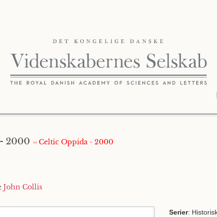
r - 2000
›› Celtic Oppida - 2000
&
John Collis
Serier
: Historis