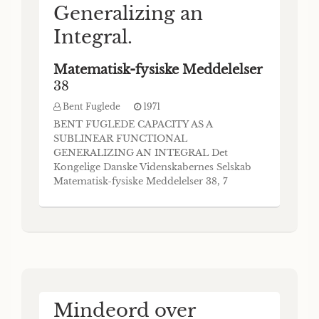
Generalizing an
Integral.
Matematisk-fysiske Meddelelser
38
Bent Fuglede
1971
BENT FUGLEDE CAPACITY AS A
SUBLINEAR FUNCTIONAL
GENERALIZING AN INTEGRAL Det
Kongelige Danske Videnskabernes Selskab
Matematisk-fysiske Meddelelser 38, 7
Kommissionær: Munksgaard København
1971 CONTEXTS Pages
Introduction...................................................................
3 Notations......................................................................
4 Cha
Mindeord over