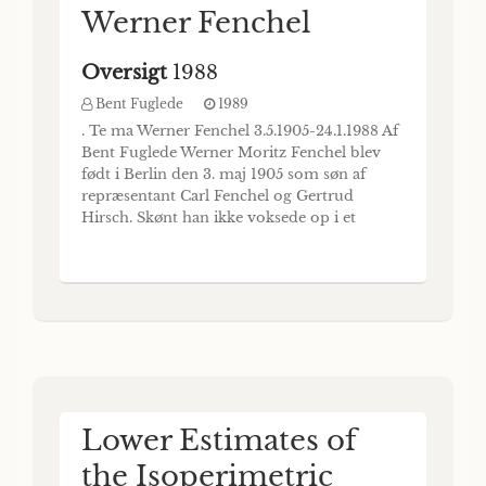
Werner Fenchel
Oversigt
1988
Bent Fuglede
1989
. Te ma Werner Fenchel 3.5.1905-24.1.1988 Af
Bent Fuglede Werner Moritz Fenchel blev
født i Berlin den 3. maj 1905 som søn af
repræsentant Carl Fenchel og Gertrud
Hirsch. Skønt han ikke voksede op i et
akademisk miljø, viste han sig at være
intellektuelt disponeret, og han fattede
allerede som dreng stor interesse for
naturvidenskab — først for kemi, hvor han
læste se
Lower Estimates of
the Isoperimetric