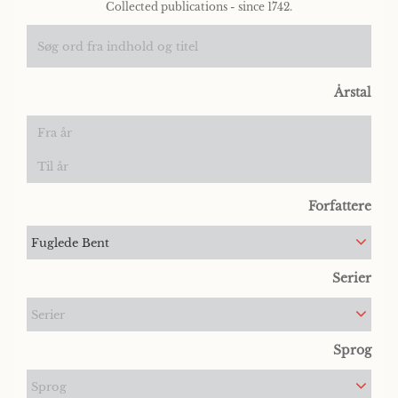
Collected publications - since 1742.
Årstal
Forfattere
Fuglede Bent
Serier
Serier
Sprog
Sprog