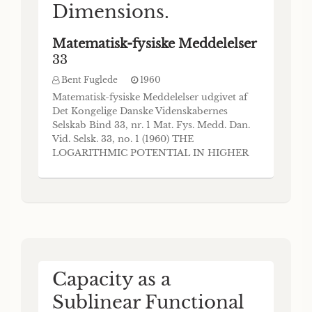
Dimensions.
Matematisk-fysiske Meddelelser
33
Bent Fuglede
1960
Matematisk-fysiske Meddelelser udgivet af
Det Kongelige Danske Videnskabernes
Selskab Bind 33, nr. 1 Mat. Fys. Medd. Dan.
Vid. Selsk. 33, no. 1 (1960) THE
LOGARITHMIC POTENTIAL IN HIGHER
DIMENSIONS BY BENT FUGLEDE
København 1960 i kommission hos Ejnar
Munksgaard Synopsis Various classical
potential theoretic properties of the
logarithmic kernel in the plane are extended
to
Capacity as a
Sublinear Functional