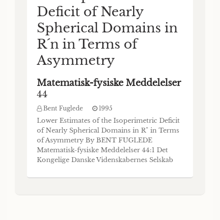
Deficit of Nearly
Spherical Domains in
R´n in Terms of
Asymmetry
Matematisk-fysiske Meddelelser
44
Bent Fuglede
1995
Lower Estimates of the Isoperimetric Deficit
of Nearly Spherical Domains in R" in Terms
of Asymmetry By BENT FUGLEDE
Matematisk-fysiske Meddelelser 44:1 Det
Kongelige Danske Videnskabernes Selskab
The Royal Danish Academy of Sciences and
Letters Commissioner: Munksgaard •
Copenhagen 1995 65 pages. DKK 100.-
Abstract For a convex body K in R" with
surface area S(K) it is show