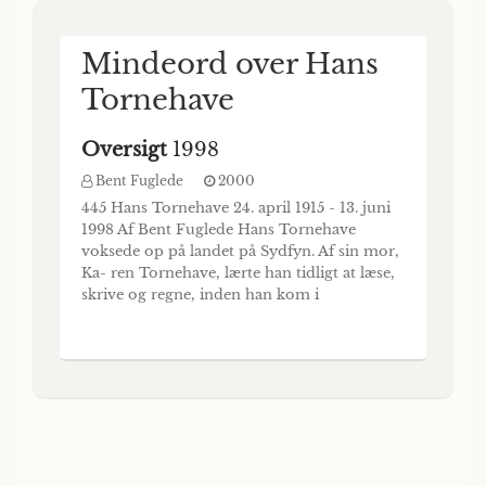
Mindeord over Hans
Tornehave
Oversigt
1998
Bent Fuglede
2000
445 Hans Tornehave 24. april 1915 - 13. juni
1998 Af Bent Fuglede Hans Tornehave
voksede op på landet på Sydfyn. Af sin mor,
Ka- ren Tornehave, lærte han tidligt at læse,
skrive og regne, inden han kom i
landsbyskole og siden i Haahrs private skole
i Svend- borg, hvor han sluttede med
præliminæreksamen, 16 år gammel. Efter et
år med selvstudier i matematik begyndte
Hans i