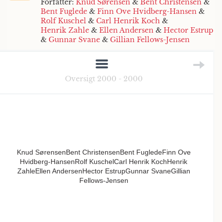
Forfatter:
Knud Sørensen
&
Bent Christensen
&
Bent Fuglede
&
Finn Ove Hvidberg-Hansen
&
Rolf Kuschel
&
Carl Henrik Koch
&
Henrik Zahle
&
Ellen Andersen
&
Hector Estrup
&
Gunnar Svane
&
Gillian Fellows-Jensen
Oversigt 2000 - 2000
Knud SørensenBent ChristensenBent FugledeFinn Ove
Hvidberg-HansenRolf KuschelCarl Henrik KochHenrik
ZahleEllen AndersenHector EstrupGunnar SvaneGillian
Fellows-Jensen