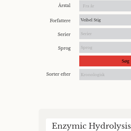
Årstal
Veibel Stig
Forfattere
Serier
Serier
Sprog
Sprog
Søg
Sorter efter
Kronologisk
Enzymic Hydrolysis 