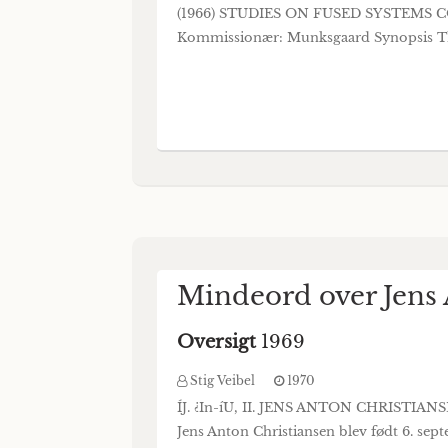
(1966) STUDIES ON FUSED SYSTEMS C
Kommissionær: Munksgaard Synopsis The
Mindeord over Jens 
Oversigt
1969
Stig Veibel
1970
ÍJ. ¿In-íU, II. JENS ANTON CHRISTIANSEN 
Jens Anton Christiansen blev født 6. sept