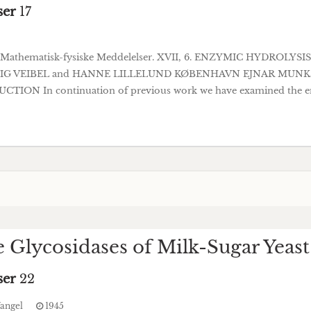
ser
17
ab. Mathematisk-fysiske Meddelelser. XVII, 6. ENZYMIC HYDROL
IG VEIBEL and HANNE LILLELUND KØBENHAVN EJNAR MUNKSGA
CTION In continuation of previous work we have examined the enz
e Glycosidases of Milk-Sugar Yeas
ser
22
Wangel
1945