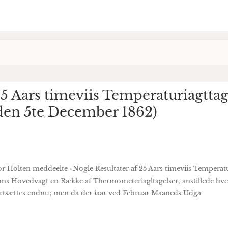
 25 Aars timeviis Temperaturiagtta
den 5te December 1862)
or Holten meddeelte «Nogle Resultater af 25 Aars timeviis Tempera
ms Hovedvagt en Række af Thermometeriagltagelser, anstillede hve
fortsættes endnu; men da der iaar ved Februar Maaneds Udga