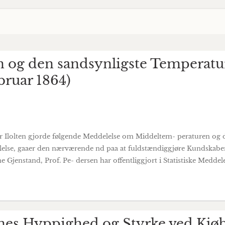
 og den sandsynligste Temperatur
ruar 1864)
r Ilolten gjorde følgende Meddelelse om Middeltem- peraturen og 
elelse, gaaer den nærværende nd paa at fuldstændiggjøre Kundska
 Gjenstand, Prof. Pe- dersen har offentliggjort i Statistiske Meddele
nes Hyppighed og Styrke ved Kjø