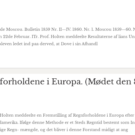
es de Moscou. Bulletin 1859 Nr. II—IV. 1860. Nr. 1. Moscou 1859—6
 22de Februar. ITr. Prof. Holten meddeelte Resultaterne af lians U
leven ledet ind paa derved, at Dove i sin Afhandl
nforholdene i Europa. (Mødet den
 Holten meddeelte en Fremstilling af Regnforholdene i Europa eft
amerika. Ifølge denne Methode er et Steds Regntid bestemt som Ind
ige Regn- mængde, og det bliver i denne Forstand midigt at ang