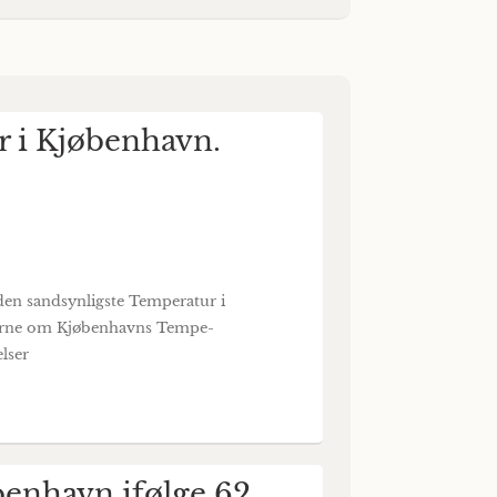
 i Kjøbenhavn.
den sandsynligste Temperatur i
berne om Kjøbenhavns Tempe-
lser
benhavn ifølge 62