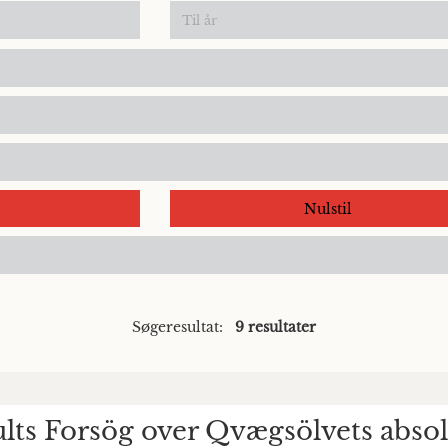
Nulstil
Søgeresultat:
9 resultater
lts Forsög over Qvægsölvets absol