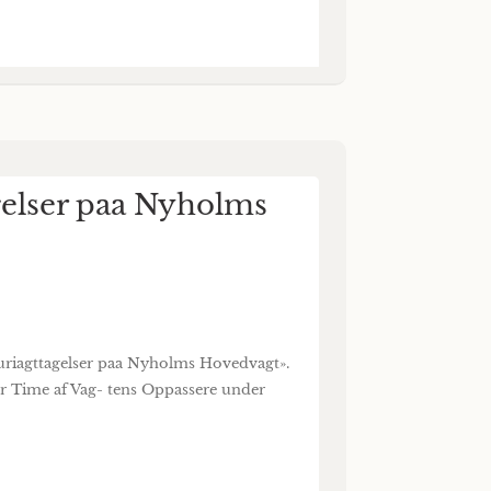
gelser paa Nyholms
turiagttagelser paa Nyholms Hovedvagt».
r Time af Vag- tens Oppassere under