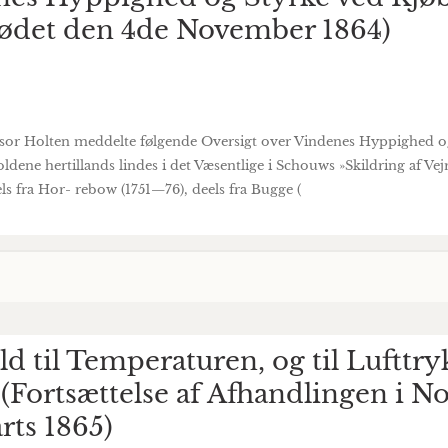
(Mødet den 4de November 1864)
or Holten meddelte følgende Oversigt over Vindenes Hyppighed og
ldene hertillands lindes i det Væsentlige i Schouws »Skildring af Vej
els fra Hor- rebow (1751—76), deels fra Bugge (
 til Temperaturen, og til Lufttry
 (Fortsættelse af Afhandlingen i 
ts 1865)