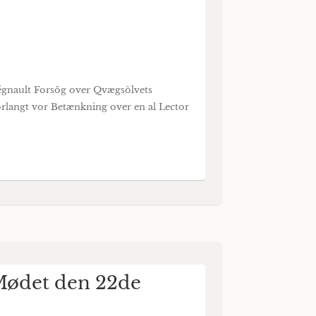
égnault Forsög over Qvægsôlvets
rlangt vor Betænkning over en al Lector
Mødet den 22de