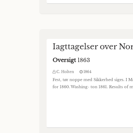
Iagttagelser over N
Oversigt
1863
C. Holten
1864
Fest, tør noppe med Sikkerhed siges. I M
for 1860. Washing- ton 1861. Results of 