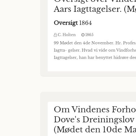
Aars Iagttagelser. 
Oversigt
1864
C. Holten
1865
99 Mødet den 4de November. Hr. Profess
Iagtta- gelser. Hvad vi vide om Vindforho
Iagttagelser, han har benyttet hidrøre de
Om Vindenes Forhold
Dove's Dreiningslov
(Mødet den 10de Mar