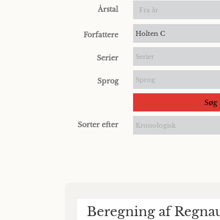
Årstal
Holten C
Forfattere
Serier
Serier
Sprog
Sprog
Søg
Sorter efter
Kronologisk
Beregning af Regnau