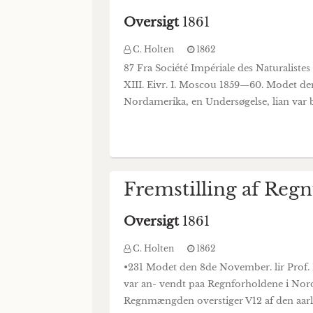
Oversigt
1861
C. Holten
1862
87 Fra Société Impériale des Naturalist
XIII. Eivr. I. Moscou 1859—60. Modet den
Nordamerika, en Undersøgelse, lian var b
Fremstilling af Reg
Oversigt
1861
C. Holten
1862
•231 Modet den 8de November. lir Prof.
var an- vendt paa Regnforholdene i Nord
Regnmængden overstiger V12 af den aarl