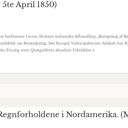
5te April 1850)
l at bedömme Lector Holtens indsendte Afhandling „Beregning af R
eddeelt sin Betænkning. Det Kongel. Videnskabernes Selskab har fo
lts Forsög over Qvægsôlvets absolute Udvidelse v
 Regnforholdene i Nordamerika. (