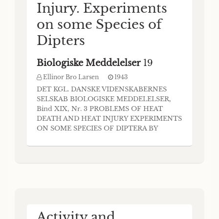
Injury. Experiments
on some Species of
Dipters
Biologiske Meddelelser
19
Ellinor Bro Larsen
1943
DET KGL. DANSKE VIDENSKABERNES
SELSKAB BIOLOGISKE MEDDELELSER,
Bind XIX, Nr. 3 PROBLEMS OF HEAT
DEATH AND HEAT INJURY EXPERIMENTS
ON SOME SPECIES OF DIPTERA BY
ELLINOR BRO LARSEN KØBENHAVN I
KOMMISSION IIOS EJNAR MUNKSGAARD
1943 CONTENTS Page I.
Introduction.................................................. 3 II.
Technique and test animais ..................................
Activity and