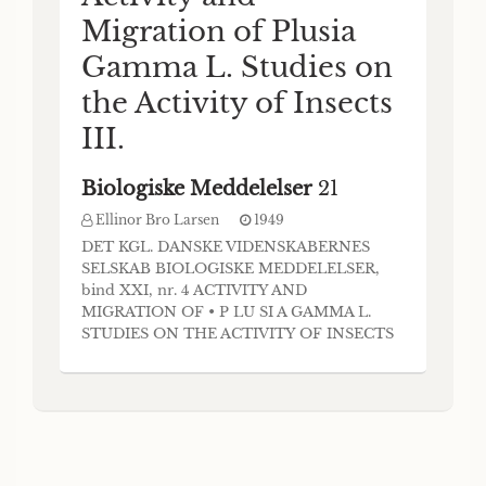
Migration of Plusia
Gamma L. Studies on
the Activity of Insects
III.
Biologiske Meddelelser
21
Ellinor Bro Larsen
1949
DET KGL. DANSKE VIDENSKABERNES
SELSKAB BIOLOGISKE MEDDELELSER,
bind XXI, nr. 4 ACTIVITY AND
MIGRATION OF • P LU SI A GAMMA L.
STUDIES ON THE ACTIVITY OF INSECTS
III BY ELLINOR BRO LARSEN
KØBENHAVN I KOMMISSION HOS EJNAR
MUNKSGAARD 1949 Printed in Denmark
Bianco Lunos Bogtrykkeri I. Introduction.
Plusia gamma and a few other species
occupy a place apart among the nocluids