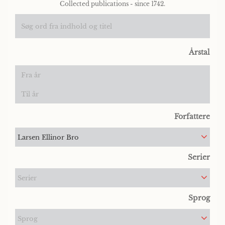
Collected publications - since 1742.
Årstal
Forfattere
Larsen Ellinor Bro
Serier
Serier
Sprog
Sprog